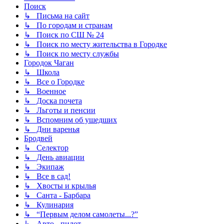
Поиск
↳ Письма на сайт
↳ По городам и странам
↳ Поиск по СШ № 24
↳ Поиск по месту жительства в Городке
↳ Поиск по месту службы
Городок Чаган
↳ Школа
↳ Все о Городке
↳ Военное
↳ Доска почета
↳ Льготы и пенсии
↳ Вспомним об ушедших
↳ Дни варенья
Бродвей
↳ Селектор
↳ День авиации
↳ Экипаж
↳ Все в сад!
↳ Хвосты и крылья
↳ Санта - Барбара
↳ Кулинария
↳ “Первым делом самолеты...?”
↳ Авто - пилот