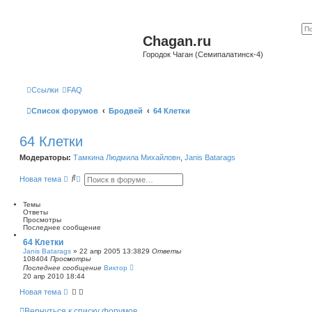
Chagan.ru
Городок Чаган (Семипалатинск-4)
Ссылки
FAQ
Список форумов
Бродвей
64 Клетки
64 Клетки
Модераторы:
Тамкина Людмила Михайловн
,
Janis Batarags
П
Р
Новая тема
о
а
и
с
с
ш
Темы
к
и
Ответы
р
Просмотры
е
Последнее сообщение
н
64 Клетки
н
Janis Batarags
»
22 апр 2005 13:38
29
Ответы
ы
108404
Просмотры
й
Последнее сообщение
Виктор
п
20 апр 2010 18:44
о
и
Новая тема
с
к
Вернуться к списку форумов