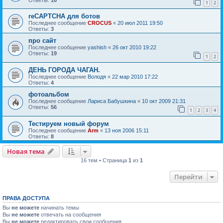
1
2
reCAPTCHA для ботов
Последнее сообщение
CROCUS
«
20 июл 2011 19:50
Ответы:
3
про сайт
Последнее сообщение
yashish
«
26 окт 2010 19:22
Ответы:
19
1
2
ДЕНЬ ГОРОДА ЧАГАН.
Последнее сообщение
Володя
«
22 мар 2010 17:22
Ответы:
4
фотоальбом
Последнее сообщение
Лариса Бабушкина
«
10 окт 2009 21:31
Ответы:
56
1
2
3
4
Тестируем новый форум
Последнее сообщение
Arm
«
13 ноя 2006 15:11
Ответы:
8
Новая тема
16 тем • Страница
1
из
1
Перейти
ПРАВА ДОСТУПА
Вы
не можете
начинать темы
Вы
не можете
отвечать на сообщения
Вы
не можете
редактировать свои сообщения