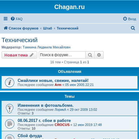
Chagan.ru
FAQ
Вход
П
Список форумов
Штаб
Технический
о
Технический
и
Модератор:
Тамкина Людмила Михайловн
с
Поиск
Расширенный пои
Новая тема
к
16 тем • Страница
1
из
1
Объявления
Смайлики новые, свежие, налетай!
Последнее сообщение
Arm
«
05 июн 2005 22:21
Темы
Изменения в фотоальбоме.
Последнее сообщение
ЛорикА
«
29 окт 2009 13:02
Ответы:
3
08.06.2017 г. сбои в работе
Последнее сообщение
CROCUS
«
12 июн 2019 17:48
Ответы:
10
Cбой флуда