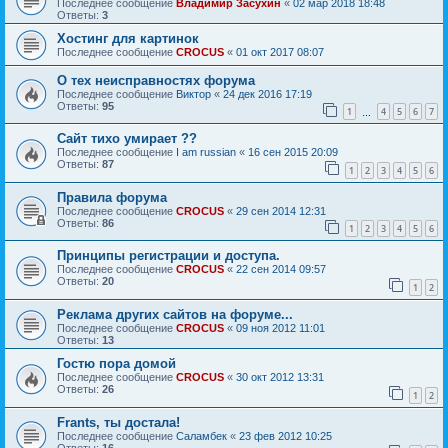
Последнее сообщение
Владимир Засухин
«
02 мар 2018 18:48
Ответы:
3
Хостинг для картинок
Последнее сообщение
CROCUS
«
01 окт 2017 08:07
О тех неисправностях форума
Последнее сообщение
Виктор
«
24 дек 2016 17:19
Ответы:
95
1
4
5
6
7
…
Сайт тихо умирает ??
Последнее сообщение
I am russian
«
16 сен 2015 20:09
Ответы:
87
1
2
3
4
5
6
Правила форума
Последнее сообщение
CROCUS
«
29 сен 2014 12:31
Ответы:
86
1
2
3
4
5
6
Принципы регистрации и доступа.
Последнее сообщение
CROCUS
«
22 сен 2014 09:57
Ответы:
20
1
2
Реклама других сайтов на форуме...
Последнее сообщение
CROCUS
«
09 ноя 2012 11:01
Ответы:
13
Гостю пора домой
Последнее сообщение
CROCUS
«
30 окт 2012 13:31
Ответы:
26
1
2
Frants, ты достала!
Последнее сообщение
Саламбек
«
23 фев 2012 10:25
Ответы:
16