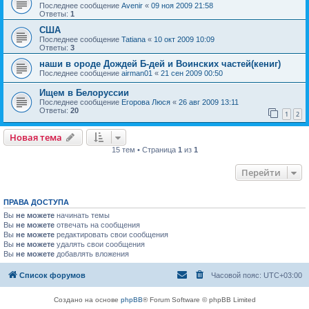
Последнее сообщение
Avenir
«
09 ноя 2009 21:58
Ответы:
1
США
Последнее сообщение
Tatiana
«
10 окт 2009 10:09
Ответы:
3
наши в ороде Дождей Б-дей и Воинских частей(кениг)
Последнее сообщение
airman01
«
21 сен 2009 00:50
Ищем в Белоруссии
Последнее сообщение
Егорова Люся
«
26 авг 2009 13:11
Ответы:
20
1
2
Новая тема
15 тем • Страница
1
из
1
Перейти
ПРАВА ДОСТУПА
Вы
не можете
начинать темы
Вы
не можете
отвечать на сообщения
Вы
не можете
редактировать свои сообщения
Вы
не можете
удалять свои сообщения
Вы
не можете
добавлять вложения
Список форумов
Часовой пояс:
UTC+03:00
Создано на основе
phpBB
® Forum Software © phpBB Limited