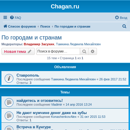
Chagan.ru
FAQ
Вход
П
Список форумов
Поиск
По городам и странам
о
По городам и странам
и
Модераторы:
Владимир Засухин
,
Тамкина Людмила Михайловн
с
Поиск
Расширенный пои
Новая тема
к
15 тем • Страница
1
из
1
Объявления
Ставрополь
Последнее сообщение
Тамкина Людмила Михайловн
«
26 фев 2017 21:52
Ответы:
3
Темы
найдитесь и отзовитесь!
Последнее сообщение
Vladimir
«
14 апр 2016 13:24
Не дают мужчине денег даже на зубы
Последнее сообщение
KonashenkovAlex
«
31 окт 2015 11:53
Ответы:
1
Встреча в Кунгуре