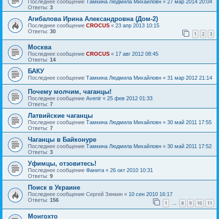
Последнее сообщение
Тамкина Людмила Михайловн
«
27 мар 2014 20:04
Ответы:
3
Агибалова Ирина Александровна (Дом-2)
Последнее сообщение
CROCUS
«
23 апр 2013 10:15
Ответы:
30
1
2
3
Москва
Последнее сообщение
CROCUS
«
17 авг 2012 08:45
Ответы:
14
БАКУ
Последнее сообщение
Тамкина Людмила Михайловн
«
31 мар 2012 21:14
Почему молчим, чаганцы!
Последнее сообщение
Avenir
«
25 фев 2012 01:33
Ответы:
7
Латвийские чаганцы
Последнее сообщение
Тамкина Людмила Михайловн
«
30 май 2011 17:55
Ответы:
7
Чаганцы в Байконуре
Последнее сообщение
Тамкина Людмила Михайловн
«
30 май 2011 17:52
Ответы:
3
Уфимцы, отзовитесь!
Последнее сообщение
Фанита
«
26 окт 2010 10:31
Ответы:
9
Поиск в Украине
Последнее сообщение
Сергей Зинкин
«
10 сен 2010 16:17
Ответы:
156
1
8
9
10
11
…
Монгохто