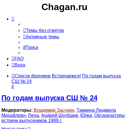
Chagan.ru
Темы без ответов
Активные темы
Поиск
FAQ
Вход
Список форумов
Встречаемся!
По годам выпуска
СШ № 24
Поиск
По годам выпуска СШ № 24
Модераторы:
Владимир Засухин
,
Тамкина Людмила
Михайловн
,
Лена
,
Андрей Шулбаев
,
Юлка
,
Организаторы
встречи выпускников 1989 г.
Новая тема