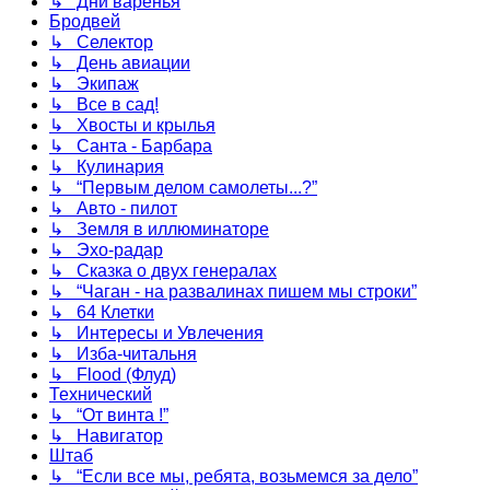
↳ Дни варенья
Бродвей
↳ Селектор
↳ День авиации
↳ Экипаж
↳ Все в сад!
↳ Хвосты и крылья
↳ Санта - Барбара
↳ Кулинария
↳ “Первым делом самолеты...?”
↳ Авто - пилот
↳ Земля в иллюминаторе
↳ Эхо-радар
↳ Сказка о двух генералах
↳ “Чаган - на развалинах пишем мы строки”
↳ 64 Клетки
↳ Интересы и Увлечения
↳ Изба-читальня
↳ Flood (Флуд)
Технический
↳ “От винта !”
↳ Навигатор
Штаб
↳ “Если все мы, ребята, возьмемся за дело”