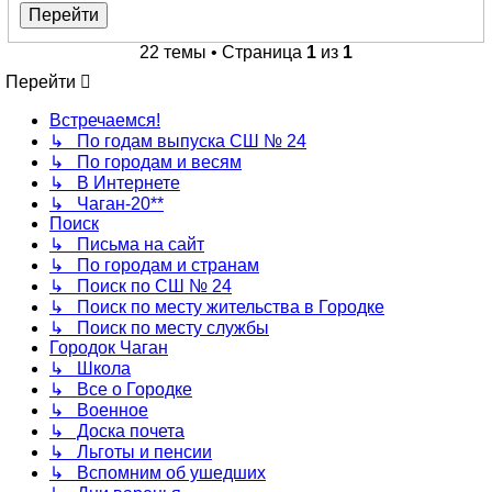
22 темы • Страница
1
из
1
Перейти
Встречаемся!
↳ По годам выпуска СШ № 24
↳ По городам и весям
↳ В Интернете
↳ Чаган-20**
Поиск
↳ Письма на сайт
↳ По городам и странам
↳ Поиск по СШ № 24
↳ Поиск по месту жительства в Городке
↳ Поиск по месту службы
Городок Чаган
↳ Школа
↳ Все о Городке
↳ Военное
↳ Доска почета
↳ Льготы и пенсии
↳ Вспомним об ушедших