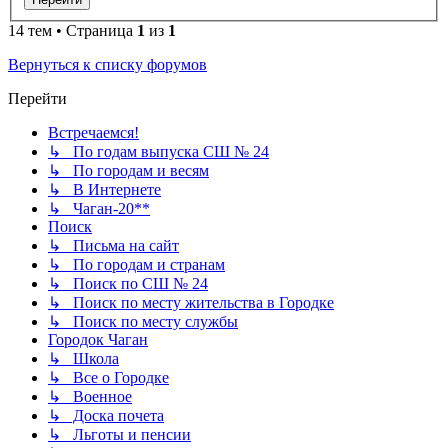
14 тем • Страница
1
из
1
Вернуться к списку форумов
Перейти
Встречаемся!
↳ По годам выпуска СШ № 24
↳ По городам и весям
↳ В Интернете
↳ Чаган-20**
Поиск
↳ Письма на сайт
↳ По городам и странам
↳ Поиск по СШ № 24
↳ Поиск по месту жительства в Городке
↳ Поиск по месту службы
Городок Чаган
↳ Школа
↳ Все о Городке
↳ Военное
↳ Доска почета
↳ Льготы и пенсии