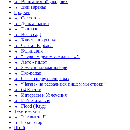
↳ Вспомним об ушедших
↳ Дни варенья
Бродвей
↳ Селектор
↳ День авиации
↳ Экипаж
↳ Все в сад!
↳ Хвосты и крылья
↳ Санта - Барбара
↳ Кулинария
↳ “Первым делом самолеты...?”
↳ Авто - пилот
↳ Земля в иллюминаторе
↳ Эхо-радар
↳ Сказка о двух генералах
↳ “Чаган - на развалинах пишем мы строки”
↳ 64 Клетки
↳ Интересы и Увлечения
↳ Изба-читальня
↳ Flood (Флуд)
Технический
↳ “От винта !”
↳ Навигатор
Штаб