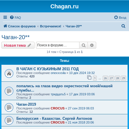
Chagan.ru
FAQ
Вход
П
Список форумов
Встречаемся!
Чаган-20**
о
Чаган-20**
и
Поиск
Расширенный пои
Новая тема
с
14 тем • Страница
1
из
1
к
Темы
В ЧАГАН С КУЗЬКИНЫМ 2011 ГОД
Последнее сообщение
onexxxsila
«
10 дек 2024 19:32
Ответы:
420
1
26
27
28
29
…
попались на глаза видео окрестностей моей/нашей
службы...
Последнее сообщение
тридцать5
«
17 дек 2019 03:06
Ответы:
2
Чаган-2019
Последнее сообщение
CROCUS
«
27 сен 2019 06:03
Ответы:
12
Белоруссия - Казахстан. Сергей Антонов
Последнее сообщение
CROCUS
«
21 ноя 2018 20:06