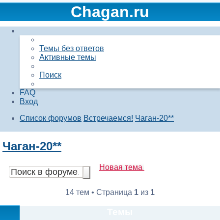
Chagan.ru
Темы без ответов
Активные темы
Поиск
FAQ
Вход
Список форумов
Встречаемся!
Чаган-20**
Поиск
Чаган-20**
Новая тема
Расширенный
Поиск
поиск
14 тем • Страница
1
из
1
Темы