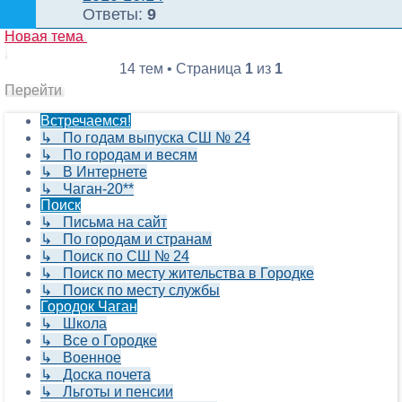
Ответы:
9
Новая тема
14 тем • Страница
1
из
1
Перейти
Встречаемся!
↳ По годам выпуска СШ № 24
↳ По городам и весям
↳ В Интернете
↳ Чаган-20**
Поиск
↳ Письма на сайт
↳ По городам и странам
↳ Поиск по СШ № 24
↳ Поиск по месту жительства в Городке
↳ Поиск по месту службы
Городок Чаган
↳ Школа
↳ Все о Городке
↳ Военное
↳ Доска почета
↳ Льготы и пенсии