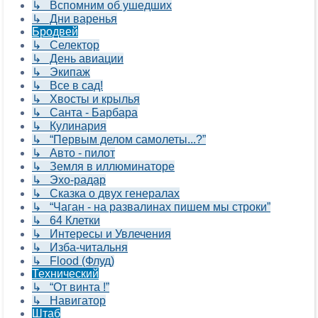
↳ Вспомним об ушедших
↳ Дни варенья
Бродвей
↳ Селектор
↳ День авиации
↳ Экипаж
↳ Все в сад!
↳ Хвосты и крылья
↳ Санта - Барбара
↳ Кулинария
↳ “Первым делом самолеты...?”
↳ Авто - пилот
↳ Земля в иллюминаторе
↳ Эхо-радар
↳ Сказка о двух генералах
↳ “Чаган - на развалинах пишем мы строки”
↳ 64 Клетки
↳ Интересы и Увлечения
↳ Изба-читальня
↳ Flood (Флуд)
Технический
↳ “От винта !”
↳ Навигатор
Штаб