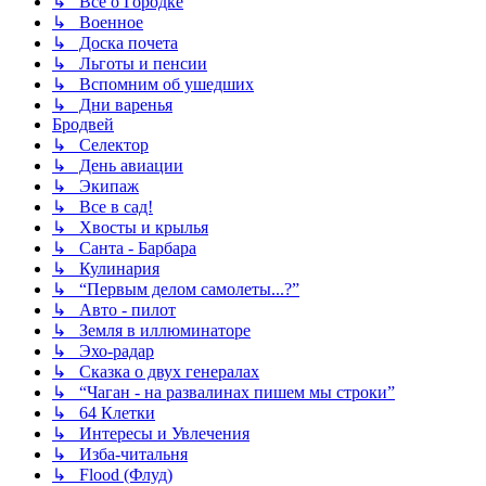
↳ Все о Городке
↳ Военное
↳ Доска почета
↳ Льготы и пенсии
↳ Вспомним об ушедших
↳ Дни варенья
Бродвей
↳ Селектор
↳ День авиации
↳ Экипаж
↳ Все в сад!
↳ Хвосты и крылья
↳ Санта - Барбара
↳ Кулинария
↳ “Первым делом самолеты...?”
↳ Авто - пилот
↳ Земля в иллюминаторе
↳ Эхо-радар
↳ Сказка о двух генералах
↳ “Чаган - на развалинах пишем мы строки”
↳ 64 Клетки
↳ Интересы и Увлечения
↳ Изба-читальня
↳ Flood (Флуд)