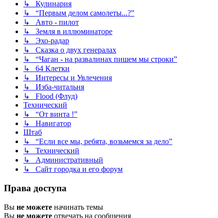
↳ Кулинария
↳ “Первым делом самолеты...?”
↳ Авто - пилот
↳ Земля в иллюминаторе
↳ Эхо-радар
↳ Сказка о двух генералах
↳ “Чаган - на развалинах пишем мы строки”
↳ 64 Клетки
↳ Интересы и Увлечения
↳ Изба-читальня
↳ Flood (Флуд)
Технический
↳ “От винта !”
↳ Навигатор
Штаб
↳ “Если все мы, ребята, возьмемся за дело”
↳ Технический
↳ Административный
↳ Сайт городка и его форум
Права доступа
Вы
не можете
начинать темы
Вы
не можете
отвечать на сообщения