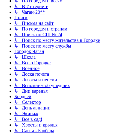
↳ По городам и весям
↳ В Интернете
↳ Чаган-20**
Поиск
↳ Письма на сайт
↳ По городам и странам
↳ Поиск по СШ № 24
↳ Поиск по месту жительства в Городке
↳ Поиск по месту службы
Городок Чаган
↳ Школа
↳ Все о Городке
↳ Военное
↳ Доска почета
↳ Льготы и пенсии
↳ Вспомним об ушедших
↳ Дни варенья
Бродвей
↳ Селектор
↳ День авиации
↳ Экипаж
↳ Все в сад!
↳ Хвосты и крылья
↳ Санта - Барбара