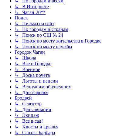
↳ По городам и весям
↳ В Интернете
↳ Чаган-20**
Поиск
↳ Письма на сайт
↳ По городам и странам
↳ Поиск по СШ № 24
↳ Поиск по месту жительства в Городке
↳ Поиск по месту службы
Городок Чаган
↳ Школа
↳ Все о Городке
↳ Военное
↳ Доска почета
↳ Льготы и пенсии
↳ Вспомним об ушедших
↳ Дни варенья
Бродвей
↳ Селектор
↳ День авиации
↳ Экипаж
↳ Все в сад!
↳ Хвосты и крылья
↳ Санта - Барбара