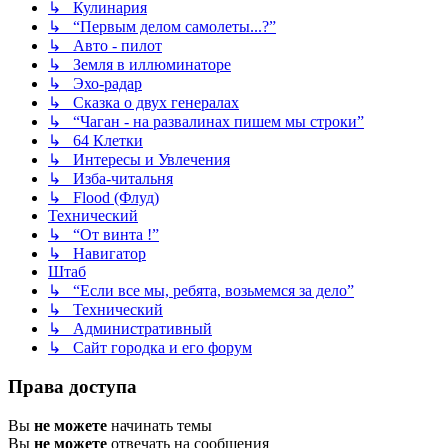
↳ Кулинария
↳ “Первым делом самолеты...?”
↳ Авто - пилот
↳ Земля в иллюминаторе
↳ Эхо-радар
↳ Сказка о двух генералах
↳ “Чаган - на развалинах пишем мы строки”
↳ 64 Клетки
↳ Интересы и Увлечения
↳ Изба-читальня
↳ Flood (Флуд)
Технический
↳ “От винта !”
↳ Навигатор
Штаб
↳ “Если все мы, ребята, возьмемся за дело”
↳ Технический
↳ Административный
↳ Сайт городка и его форум
Права доступа
Вы
не можете
начинать темы
Вы
не можете
отвечать на сообщения