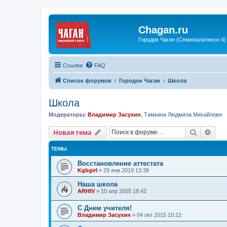
Chagan.ru
Городок Чаган (Семипалатинск-4)
Ссылки
FAQ
Список форумов
Городок Чаган
Школа
Школа
Модераторы:
Владимир Засухин
,
Тамкина Людмила Михайловн
Поиск
Рас
Новая тема
ТЕМЫ
Восстановление аттестата
Kgbgirl
»
29 янв 2019 13:38
Наша школа
ARHIV
»
10 апр 2005 18:42
С Днем учителя!
Владимир Засухин
»
04 окт 2015 10:22