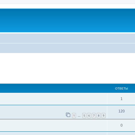
ширенный поиск
ОТВЕТЫ
1
120
1
5
6
7
8
9
…
0