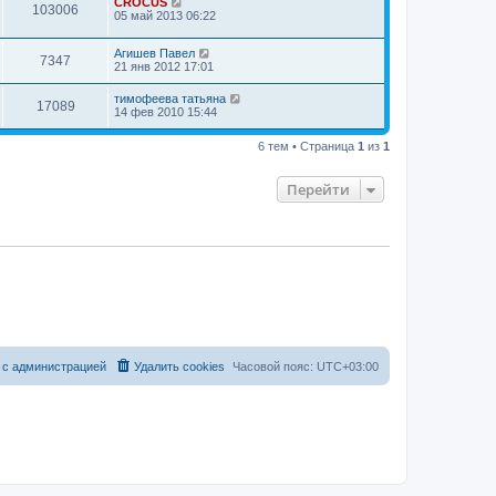
CROCUS
103006
05 май 2013 06:22
Агишев Павел
7347
21 янв 2012 17:01
тимофеева татьяна
17089
14 фев 2010 15:44
6 тем • Страница
1
из
1
Перейти
 с администрацией
Удалить cookies
Часовой пояс:
UTC+03:00