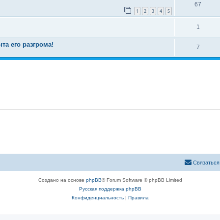
67
1
2
3
4
5
1
а его разгрома!
7
Связаться
Создано на основе
phpBB
® Forum Software © phpBB Limited
Русская поддержка phpBB
Конфиденциальность
|
Правила