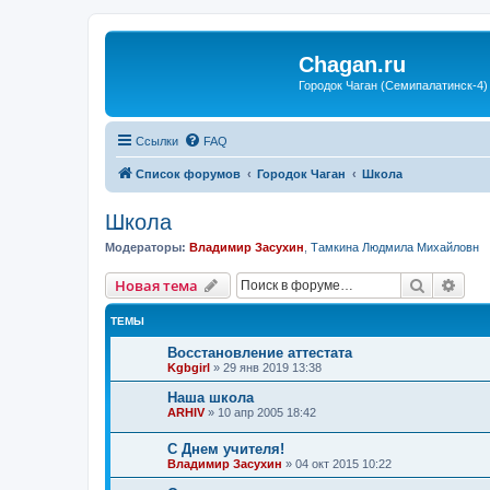
Chagan.ru
Городок Чаган (Семипалатинск-4)
Ссылки
FAQ
Список форумов
Городок Чаган
Школа
Школа
Модераторы:
Владимир Засухин
,
Тамкина Людмила Михайловн
Поиск
Рас
Новая тема
ТЕМЫ
Восстановление аттестата
Kgbgirl
»
29 янв 2019 13:38
Наша школа
ARHIV
»
10 апр 2005 18:42
С Днем учителя!
Владимир Засухин
»
04 окт 2015 10:22