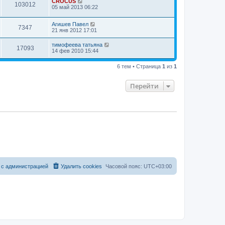
CROCUS
103012
05 май 2013 06:22
Агишев Павел
7347
21 янв 2012 17:01
тимофеева татьяна
17093
14 фев 2010 15:44
6 тем • Страница
1
из
1
Перейти
 с администрацией
Удалить cookies
Часовой пояс:
UTC+03:00