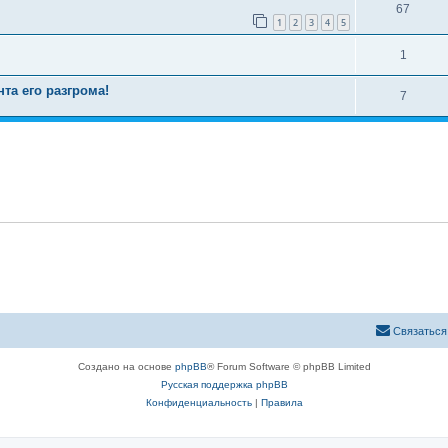
67
1
2
3
4
5
1
а его разгрома!
7
Связаться
Создано на основе
phpBB
® Forum Software © phpBB Limited
Русская поддержка phpBB
Конфиденциальность
|
Правила