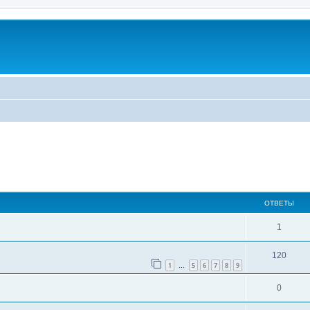
ширенный поиск
ОТВЕТЫ
1
120
1
5
6
7
8
9
…
0