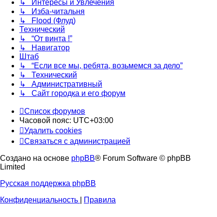
↳ Интересы и Увлечения
↳ Изба-читальня
↳ Flood (Флуд)
Технический
↳ “От винта !”
↳ Навигатор
Штаб
↳ “Если все мы, ребята, возьмемся за дело”
↳ Технический
↳ Административный
↳ Сайт городка и его форум
Список форумов
Часовой пояс:
UTC+03:00
Удалить cookies
Связаться с администрацией
Создано на основе
phpBB
® Forum Software © phpBB
Limited
Русская поддержка phpBB
Конфиденциальность
|
Правила