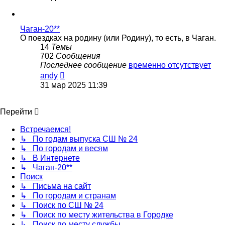
последнему
сообщению
Чаган-20**
О поездках на родину (или Родину), то есть, в Чаган.
14
Темы
702
Сообщения
Последнее сообщение
временно отсутствует
Перейти
andy
к
31 мар 2025 11:39
последнему
сообщению
Перейти
Встречаемся!
↳ По годам выпуска СШ № 24
↳ По городам и весям
↳ В Интернете
↳ Чаган-20**
Поиск
↳ Письма на сайт
↳ По городам и странам
↳ Поиск по СШ № 24
↳ Поиск по месту жительства в Городке
↳ Поиск по месту службы