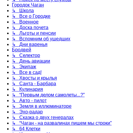
Городок Чаган
↳ Школа
↳ Все о Городке
↳ Военное
↳ Доска почета
↳ Льготы и пенсии
↳ Вспомним об ушедших
↳ Дни варенья
Бродвей
↳ Селектор
↳ День авиации
↳ Экипаж
↳ Все в сад!
↳ Хвосты и крылья
↳ Санта - Барбара
↳ Кулинария
↳ “Первым делом самолеты...?”
↳ Авто - пилот
↳ Земля в иллюминаторе
↳ Эхо-радар
↳ Сказка о двух генералах
↳ “Чаган - на развалинах пишем мы строки”
↳ 64 Клетки