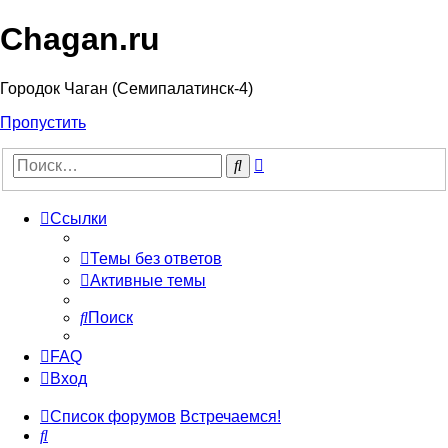
Chagan.ru
Городок Чаган (Семипалатинск-4)
Пропустить
Расширенный
Поиск
поиск
Ссылки
Темы без ответов
Активные темы
Поиск
FAQ
Вход
Список форумов
Встречаемся!
Поиск