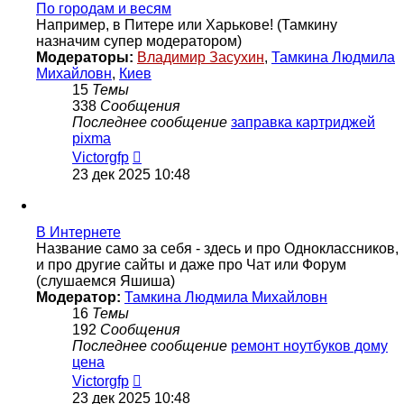
По городам и весям
Например, в Питере или Харькове! (Тамкину
назначим супер модератором)
Модераторы:
Владимир Засухин
,
Тамкина Людмила
Михайловн
,
Киев
15
Темы
338
Сообщения
Последнее сообщение
заправка картриджей
pixma
Перейти
Victorgfp
к
23 дек 2025 10:48
последнему
сообщению
В Интернете
Название само за себя - здесь и про Одноклассников,
и про другие сайты и даже про Чат или Форум
(слушаемся Яшиша)
Модератор:
Тамкина Людмила Михайловн
16
Темы
192
Сообщения
Последнее сообщение
ремонт ноутбуков дому
цена
Перейти
Victorgfp
к
23 дек 2025 10:48