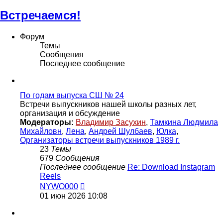
Встречаемся!
Форум
Темы
Сообщения
Последнее сообщение
По годам выпуска СШ № 24
Встречи выпускников нашей школы разных лет,
организация и обсуждение
Модераторы:
Владимир Засухин
,
Тамкина Людмила
Михайловн
,
Лена
,
Андрей Шулбаев
,
Юлка
,
Организаторы встречи выпускников 1989 г.
23
Темы
679
Сообщения
Последнее сообщение
Re: Download Instagram
Reels
Перейти
NYWO000
к
01 июн 2026 10:08
последнему
сообщению