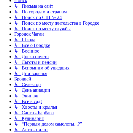
Поиск
↳ Письма на сайт
↳ По городам и странам
↳ Поиск по СШ № 24
↳ Поиск по месту жительства в Городке
↳ Поиск по месту службы
Городок Чаган
↳ Школа
↳ Все о Городке
↳ Военное
↳ Доска почета
↳ Льготы и пенсии
↳ Вспомним об ушедших
↳ Дни варенья
Бродвей
↳ Селектор
↳ День авиации
↳ Экипаж
↳ Все в сад!
↳ Хвосты и крылья
↳ Санта - Барбара
↳ Кулинария
↳ “Первым делом самолеты...?”
↳ Авто - пилот