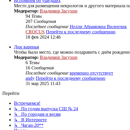
Вспомним об ушедших
Место для размещения некрологов и другого материала 
Модератор:
Владимир Засухин
94
Темы
207
Сообщения
Последнее сообщение
Нелли Абрамовна Виленчик
CROCUS
Перейти к последнему сообщению
18 фев 2024 12:46
Дни варенья
Чтобы было место, где можно поздравить с днём рождения
Модератор:
Владимир Засухин
6
Темы
16
Сообщения
Последнее сообщение
временно отсутствует
andy
Перейти к последнему сообщению
31 мар 2025 11:43
Перейти
Встречаемся!
↳ По годам выпуска СШ № 24
↳ По городам и весям
↳ В Интернете
↳ Чаган-20**