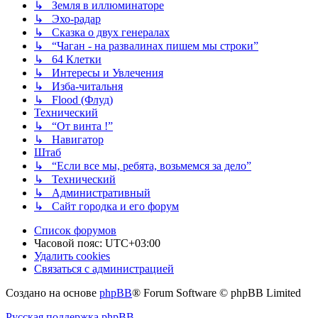
↳ Земля в иллюминаторе
↳ Эхо-радар
↳ Сказка о двух генералах
↳ “Чаган - на развалинах пишем мы строки”
↳ 64 Клетки
↳ Интересы и Увлечения
↳ Изба-читальня
↳ Flood (Флуд)
Технический
↳ “От винта !”
↳ Навигатор
Штаб
↳ “Если все мы, ребята, возьмемся за дело”
↳ Технический
↳ Административный
↳ Сайт городка и его форум
Список форумов
Часовой пояс:
UTC+03:00
Удалить cookies
Связаться с администрацией
Создано на основе
phpBB
® Forum Software © phpBB Limited
Русская поддержка phpBB