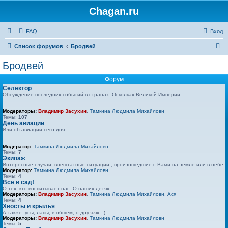
Chagan.ru
FAQ
Вход
П
Список форумов
Бродвей
о
Бродвей
и
Форум
с
Селектор
Обсуждение последних событий в странах -Осколках Великой Империи.
к
Модераторы:
Владимир Засухин
,
Тамкина Людмила Михайловн
Темы:
107
День авиации
Или об авиации сего дня.
Модератор:
Тамкина Людмила Михайловн
Темы:
7
Экипаж
Интересные случаи, внештатные ситуации , произошедшие с Вами на земле или в небе.
Модератор:
Тамкина Людмила Михайловн
Темы:
4
Все в сад!
О тех, кто воспитывает нас. О наших детях.
Модераторы:
Владимир Засухин
,
Тамкина Людмила Михайловн
,
Ася
Темы:
4
Хвосты и крылья
А также: усы, лапы, в общем, о друзьях :-)
Модераторы:
Владимир Засухин
,
Тамкина Людмила Михайловн
Темы:
5