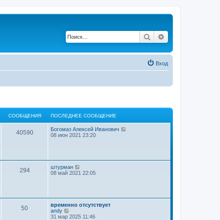
Поиск
Расширенный по
Вход
СООБЩЕНИЯ
ПОСЛЕДНЕЕ СООБЩЕНИЕ
П
Богомаз Алексей Иванович
40590
е
08 июн 2021 23:20
р
е
й
т
и
П
штурман
294
к
е
08 май 2021 22:05
п
р
о
е
с
й
л
т
е
и
временно отсутствует
д
50
к
П
andy
н
п
е
31 мар 2025 11:46
е
о