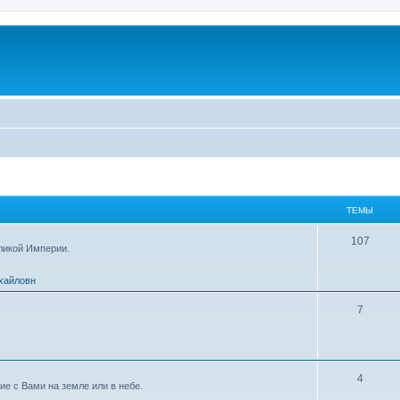
ТЕМЫ
107
ликой Империи.
хайловн
7
4
е с Вами на земле или в небе.