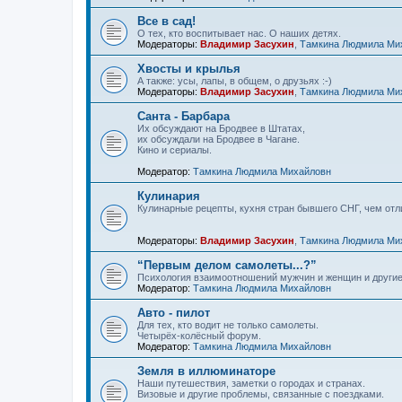
Все в сад!
О тех, кто воспитывает нас. О наших детях.
Модераторы:
Владимир Засухин
,
Тамкина Людмила Ми
Хвосты и крылья
А также: усы, лапы, в общем, о друзьях :-)
Модераторы:
Владимир Засухин
,
Тамкина Людмила Ми
Санта - Барбара
Их обсуждают на Бродвее в Штатах,
их обсуждали на Бродвее в Чагане.
Кино и сериалы.
Модератор:
Тамкина Людмила Михайловн
Кулинария
Кулинарные рецепты, кухня стран бывшего СНГ, чем отлич
Модераторы:
Владимир Засухин
,
Тамкина Людмила Ми
“Первым делом самолеты...?”
Психология взаимоотношений мужчин и женщин и другие
Модератор:
Тамкина Людмила Михайловн
Авто - пилот
Для тех, кто водит не только самолеты.
Четырёх-колёсный форум.
Модератор:
Тамкина Людмила Михайловн
Земля в иллюминаторе
Наши путешествия, заметки о городах и странах.
Визовые и другие проблемы, связанные с поездками.