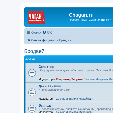
Chagan.ru
Городок Чаган (Семипалатинск-4)
Ссылки
FAQ
Список форумов
Бродвей
Бродвей
ФОРУМ
Селектор
Обсуждение последних событий в странах -Осколках Ве
Модераторы:
Владимир Засухин
,
Тамкина Людмила Ми
День авиации
Или об авиации сего дня.
Модератор:
Тамкина Людмила Михайловн
Экипаж
Интересные случаи, внештатные ситуации , произошедши
Модератор:
Тамкина Людмила Михайловн