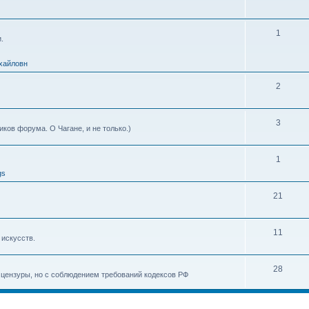
1
.
хайловн
2
3
ков форума. О Чагане, и не только.)
1
gs
21
11
 искусств.
28
з цензуры, но с соблюдением требований кодексов РФ