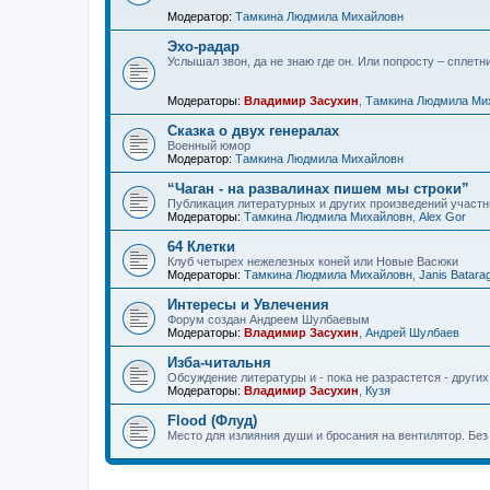
Модератор:
Тамкина Людмила Михайловн
Эхо-радар
Услышал звон, да не знаю где он. Или попросту – сплетни
Модераторы:
Владимир Засухин
,
Тамкина Людмила Ми
Сказка о двух генералах
Военный юмор
Модератор:
Тамкина Людмила Михайловн
“Чаган - на развалинах пишем мы строки”
Публикация литературных и других произведений участни
Модераторы:
Тамкина Людмила Михайловн
,
Alex Gor
64 Клетки
Клуб четырех нежелезных коней или Новые Васюки
Модераторы:
Тамкина Людмила Михайловн
,
Janis Batara
Интересы и Увлечения
Форум создан Андреем Шулбаевым
Модераторы:
Владимир Засухин
,
Андрей Шулбаев
Изба-читальня
Обсуждение литературы и - пока не разрастется - других
Модераторы:
Владимир Засухин
,
Кузя
Flood (Флуд)
Место для излияния души и бросания на вентилятор. Бе