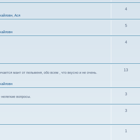
4
хайловн
,
Ася
5
хайловн
4
13
ается мант от пельменя, обо всем , что вкусно и не очень.
хайловн
3
 нелегкие вопросы.
3
1