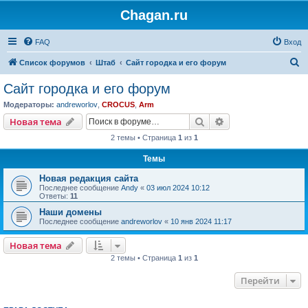
Chagan.ru
FAQ
Вход
П
Список форумов
Штаб
Сайт городка и его форум
о
Сайт городка и его форум
и
Модераторы:
andreworlov
,
CROCUS
,
Arm
с
Поиск
Расширенный пои
Новая тема
к
2 темы • Страница
1
из
1
Темы
Новая редакция сайта
Последнее сообщение
Andy
«
03 июл 2024 10:12
Ответы:
11
Наши домены
Последнее сообщение
andreworlov
«
10 янв 2024 11:17
Новая тема
2 темы • Страница
1
из
1
Перейти