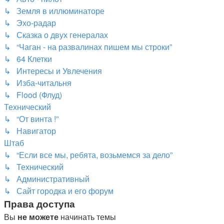
↳ Земля в иллюминаторе
↳ Эхо-радар
↳ Сказка о двух генералах
↳ “Чаган - на развалинах пишем мы строки”
↳ 64 Клетки
↳ Интересы и Увлечения
↳ Изба-читальня
↳ Flood (Флуд)
Технический
↳ “От винта !”
↳ Навигатор
Штаб
↳ “Если все мы, ребята, возьмемся за дело”
↳ Технический
↳ Административный
↳ Сайт городка и его форум
Права доступа
Вы
не можете
начинать темы