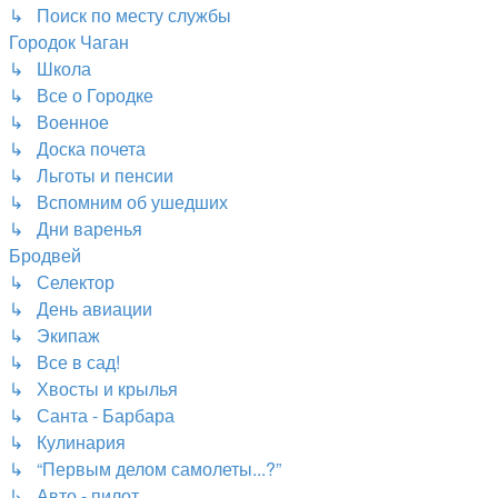
↳ Поиск по месту службы
Городок Чаган
↳ Школа
↳ Все о Городке
↳ Военное
↳ Доска почета
↳ Льготы и пенсии
↳ Вспомним об ушедших
↳ Дни варенья
Бродвей
↳ Селектор
↳ День авиации
↳ Экипаж
↳ Все в сад!
↳ Хвосты и крылья
↳ Санта - Барбара
↳ Кулинария
↳ “Первым делом самолеты...?”
↳ Авто - пилот