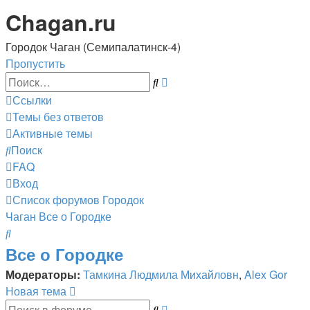
Chagan.ru
Городок Чаган (Семипалатинск-4)
Пропустить
Расширенный
Поиск
поиск
Ссылки
Темы без ответов
Активные темы
Поиск
FAQ
Вход
Список форумов
Городок
Чаган
Все о Городке
Поиск
Все о Городке
Модераторы:
Тамкина Людмила Михайловн
,
Alex Gor
Новая тема
Расширенный
Поиск