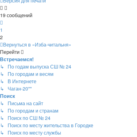
Версия для печати
19 сообщений
Пред.
1
2
Вернуться в «Изба-читальня»
Перейти
Встречаемся!
↳ По годам выпуска СШ № 24
↳ По городам и весям
↳ В Интернете
↳ Чаган-20**
Поиск
↳ Письма на сайт
↳ По городам и странам
↳ Поиск по СШ № 24
↳ Поиск по месту жительства в Городке
↳ Поиск по месту службы