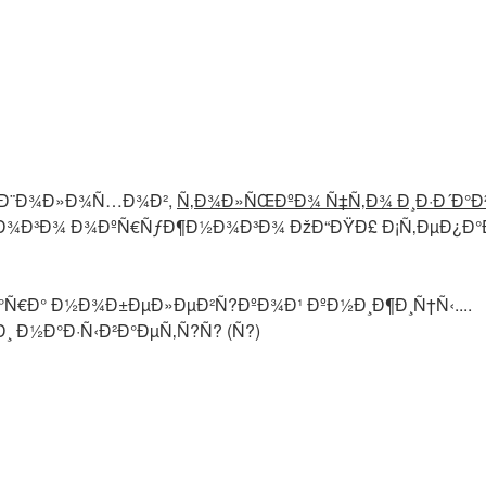
» Ð¨Ð¾Ð»Ð¾Ñ…Ð¾Ð²,
Ñ‚Ð¾Ð»ÑŒÐºÐ¾ Ñ‡Ñ‚Ð¾ Ð¸Ð·Ð´Ð°Ð
Ð¾Ð³Ð¾ Ð¾ÐºÑ€ÑƒÐ¶Ð½Ð¾Ð³Ð¾ ÐžÐ“ÐŸÐ£ Ð¡Ñ‚ÐµÐ¿Ð°
‚Ð°Ñ€Ð° Ð½Ð¾Ð±ÐµÐ»ÐµÐ²Ñ?ÐºÐ¾Ð¹ ÐºÐ½Ð¸Ð¶Ð¸Ñ†Ñ‹....
Ð¸ Ð½Ð°Ð·Ñ‹Ð²Ð°ÐµÑ‚Ñ?Ñ? (Ñ?)