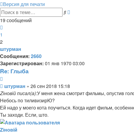
Версия для печати
Поиск
Расширенный
поиск
19 сообщений
Пред.
1
2
штурман
Сообщения:
2660
Зарегистрирован:
01 янв 1970 03:00
Re: Глыба
Цитата
Сообщение
штурман
»
26 сен 2018 15:18
Zіновій писал(а):
У меня жена смотрит фильмы, опустив голов
Небось по тиливизирЮ?
Ей надо у моего кота поучиться. Когда идет фильм, особен
Ты заходи. Если, што.
Zіновій