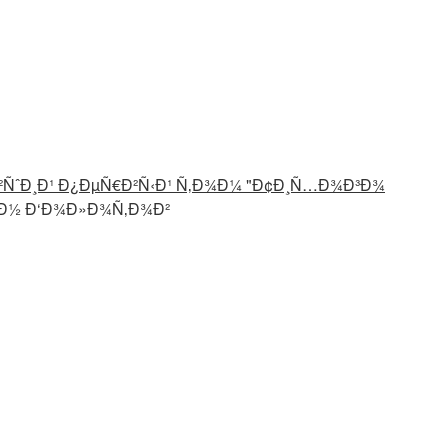
²ÑˆÐ¸Ð¹ Ð¿ÐµÑ€Ð²Ñ‹Ð¹ Ñ‚Ð¾Ð¼ "Ð¢Ð¸Ñ…Ð¾Ð³Ð¾
Ð½ Ð‘Ð¾Ð»Ð¾Ñ‚Ð¾Ð²