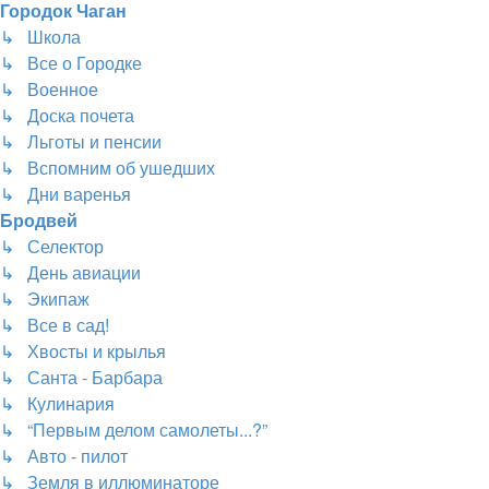
Городок Чаган
↳ Школа
↳ Все о Городке
↳ Военное
↳ Доска почета
↳ Льготы и пенсии
↳ Вспомним об ушедших
↳ Дни варенья
Бродвей
↳ Селектор
↳ День авиации
↳ Экипаж
↳ Все в сад!
↳ Хвосты и крылья
↳ Санта - Барбара
↳ Кулинария
↳ “Первым делом самолеты...?”
↳ Авто - пилот
↳ Земля в иллюминаторе