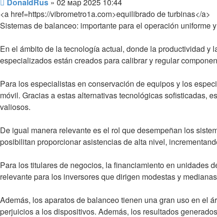
Сообщение
DonaldRus
»
02 мар 2025 10:44
<a href=https://vibrometro1a.com>equilibrado de turbinas</a>
Sistemas de balanceo: importante para el operación uniforme y
En el ámbito de la tecnología actual, donde la productividad y l
especializados están creados para calibrar y regular componente
Para los especialistas en conservación de equipos y los especi
móvil. Gracias a estas alternativas tecnológicas sofisticadas, e
valiosos.
De igual manera relevante es el rol que desempeñan los sistem
posibilitan proporcionar asistencias de alta nivel, incrementand
Para los titulares de negocios, la financiamiento en unidades
relevante para los inversores que dirigen modestas y mediana
Además, los aparatos de balanceo tienen una gran uso en el áre
perjuicios a los dispositivos. Además, los resultados generad