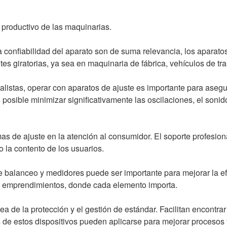
 productivo de las maquinarias.
a confiabilidad del aparato son de suma relevancia, los aparatos
s giratorias, ya sea en maquinaria de fábrica, vehículos de tra
alistas, operar con aparatos de ajuste es importante para aseg
s posible minimizar significativamente las oscilaciones, el sonid
as de ajuste en la atención al consumidor. El soporte profesio
o la contento de los usuarios.
 de balanceo y medidores puede ser importante para mejorar la 
s emprendimientos, donde cada elemento importa.
a de la protección y el gestión de estándar. Facilitan encontr
os de estos dispositivos pueden aplicarse para mejorar proceso