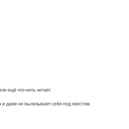
или ещё что-нить читает.
н и даже не вылизывает себя под хвостом.