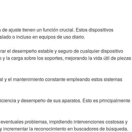
 de ajuste tienen un función crucial. Estos dispositivos
slado o incluso en equipos de uso diario.
urar el desempeño estable y seguro de cualquier dispositivo
o y la carga sobre los soportes, mejorando la vida útil de piezas
nal y el mantenimiento constante empleando estos sistemas
eficiencia y desempeño de sus aparatos. Esto es principalmente
ar eventuales problemas, impidiendo intervenciones costosas y
s y incrementar la reconocimiento en buscadores de búsqueda.