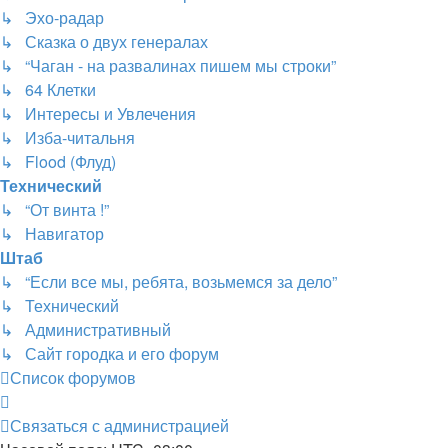
↳ Эхо-радар
↳ Сказка о двух генералах
↳ “Чаган - на развалинах пишем мы строки”
↳ 64 Клетки
↳ Интересы и Увлечения
↳ Изба-читальня
↳ Flood (Флуд)
Технический
↳ “От винта !”
↳ Навигатор
Штаб
↳ “Если все мы, ребята, возьмемся за дело”
↳ Технический
↳ Административный
↳ Сайт городка и его форум
Список форумов
Связаться с администрацией