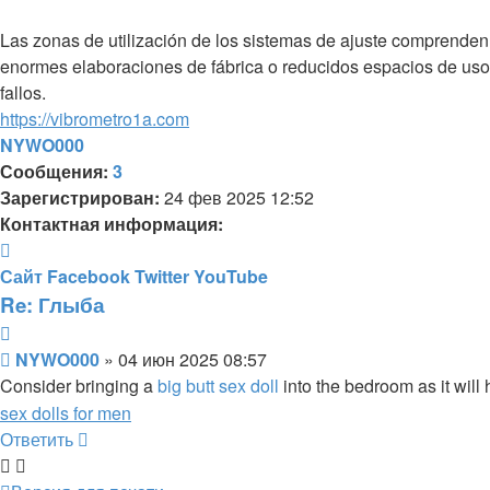
Las zonas de utilización de los sistemas de ajuste comprenden d
enormes elaboraciones de fábrica o reducidos espacios de uso 
fallos.
https://vibrometro1a.com
NYWO000
Сообщения:
3
Зарегистрирован:
24 фев 2025 12:52
Контактная информация:
Контактная
информация
Сайт
Facebook
Twitter
YouTube
пользователя
Re: Глыба
NYWO000
Цитата
Сообщение
NYWO000
»
04 июн 2025 08:57
Consider bringing a
big butt sex doll
into the bedroom as it will
sex dolls for men
Ответить