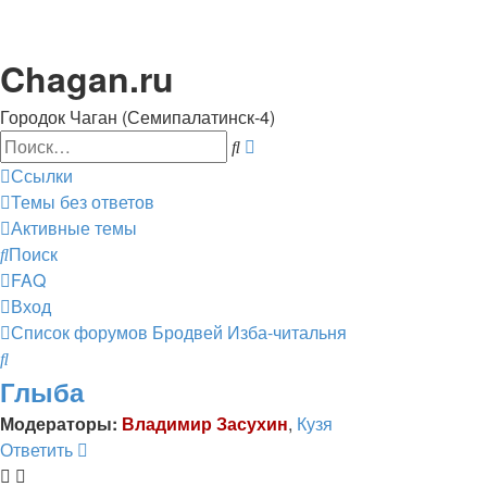
Chagan.ru
Городок Чаган (Семипалатинск-4)
Поиск
Расширенный
поиск
Ссылки
Темы без ответов
Активные темы
Поиск
FAQ
Вход
Список форумов
Бродвей
Изба-читальня
Поиск
Глыба
Модераторы:
Владимир Засухин
,
Кузя
Ответить