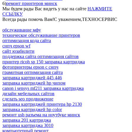
6)
ремонт принтеров минск
Мы будем рады Вас видеть у нас на сайте
НАЖМИТЕ
ССЫЛКУ
Всегда рады помочь Вам!С уважением,ТЕХНОСЕРВИC
обслуживание мфу
техническое обслуживание принтеров
оптимизация кода сайта
снпч epson wf
сайт юзабилити
поддержка сайта оптимизация сайтов
принтер ricoh sp 150 заправка картриджа
фотопринтеры epson с снпч
грамотная оптимизация сайта
заправка картриджей 445 446
заправка картриджей hp чипом
canon i sensys mf211 заправка картриджа
дизайн мебельных сайтов
сделать seo продвижение
заправка картриджей принтера hp 2130
заправка картриджей hp color
ремонт usb разъема на ноутбуке минск
заправка 201 картриджа
заправка картриджа 3010
компьютерный ремонт