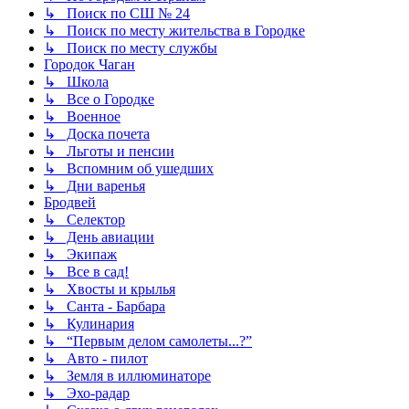
↳ Поиск по СШ № 24
↳ Поиск по месту жительства в Городке
↳ Поиск по месту службы
Городок Чаган
↳ Школа
↳ Все о Городке
↳ Военное
↳ Доска почета
↳ Льготы и пенсии
↳ Вспомним об ушедших
↳ Дни варенья
Бродвей
↳ Селектор
↳ День авиации
↳ Экипаж
↳ Все в сад!
↳ Хвосты и крылья
↳ Санта - Барбара
↳ Кулинария
↳ “Первым делом самолеты...?”
↳ Авто - пилот
↳ Земля в иллюминаторе
↳ Эхо-радар