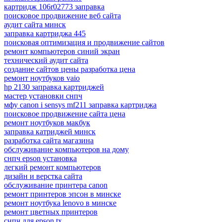
картридж 106r02773 заправка
поисковое продвижение веб сайта
аудит сайта минск
заправка картриджа 445
поисковая оптимизация и продвижение сайтов
ремонт компьютеров синий экран
технический аудит сайта
создание сайтов цены разработка цена
ремонт ноутбуков vaio
hp 2130 заправка картриджей
мастер установки снпч
мфу canon i sensys mf211 заправка картриджа
поисковое продвижение сайта цена
ремонт ноутбуков макбук
заправка катриджей минск
разработка сайта магазина
обслуживание компьютеров на дому
снпч epson установка
легкий ремонт компьютеров
дизайн и верстка сайта
обслуживание принтера canon
ремонт принтеров эпсон в минске
ремонт ноутбука lenovo в минске
ремонт цветных принтеров
снпч для epson tx