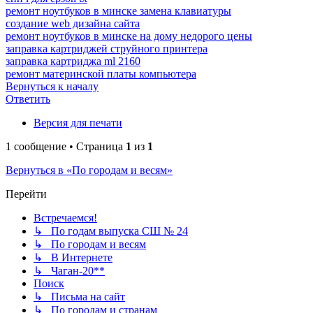
ремонт ноутбуков в минске замена клавиатуры
создание web дизайна сайта
ремонт ноутбуков в минске на дому недорого цены
заправка картриджей струйного принтера
заправка картриджа ml 2160
ремонт материнской платы компьютера
Вернуться к началу
Ответить
Версия для печати
1 сообщение • Страница
1
из
1
Вернуться в «По городам и весям»
Перейти
Встречаемся!
↳ По годам выпуска СШ № 24
↳ По городам и весям
↳ В Интернете
↳ Чаган-20**
Поиск
↳ Письма на сайт
↳ По городам и странам