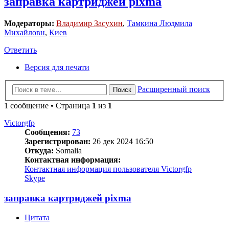
заправка картриджей pixma
Модераторы:
Владимир Засухин
,
Тамкина Людмила
Михайловн
,
Киев
Ответить
Версия для печати
Расширенный поиск
Поиск
1 сообщение • Страница
1
из
1
Victorgfp
Сообщения:
73
Зарегистрирован:
26 дек 2024 16:50
Откуда:
Somalia
Контактная информация:
Контактная информация пользователя Victorgfp
Skype
заправка картриджей pixma
Цитата