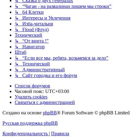
↳ Сказка о двух генералах
↳ “Чаган - на развалинах пишем мы строки”
↳ 64 Клетки
↳ Интересы и Увлечения
↳ Изба-читальня
↳ Flood (Флуд)
Технический
↳ “От винта !”
↳ Навигатор
Штаб
↳ “Если все мы, ребята, возьмемся за дело”
↳ Технический
↳ Административный
↳ Сайт городка и его форум
Список форумов
Часовой пояс:
UTC+03:00
Удалить cookies
Связаться с администрацией
Создано на основе
phpBB
® Forum Software © phpBB Limited
Русская поддержка phpBB
Конфиденциальность
|
Правила