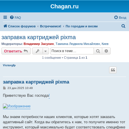
Chagan.ru
FAQ
Вход
П
Список форумов
Встречаемся!
По городам и весям
о
заправка картриджей pixma
и
Модераторы:
Владимир Засухин
,
Тамкина Людмила Михайловн
,
Киев
с
Поиск
Расширен
Ответить
к
1 сообщение • Страница
1
из
1
Victorgfp
заправка картриджей pixma
С
23 дек 2025 10:48
о
о
Приветствую Вас господа
!
б
щ
е
н
и
е
Мы знаем потребности наших клиентов, которые хотят заказать
адаптивный сайт. Когда вы обратитесь к нам, то получите именно тот
инструмент, который максимально будет соответствовать специфике