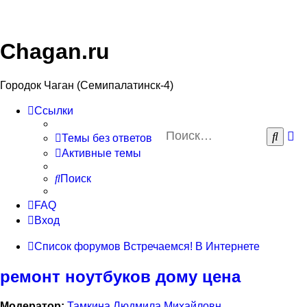
Chagan.ru
Городок Чаган (Семипалатинск-4)
Ссылки
Р
Поис
Темы без ответов
по
Активные темы
Поиск
FAQ
Вход
Список форумов
Встречаемся!
В Интернете
ремонт ноутбуков дому цена
Модератор:
Тамкина Людмила Михайловн