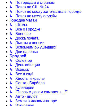
↳ По городам и странам
↳ Поиск по СШ № 24
↳ Поиск по месту жительства в Городке
↳ Поиск по месту службы
Городок Чаган
↳ Школа
↳ Все о Городке
↳ Военное
↳ Доска почета
↳ Льготы и пенсии
↳ Вспомним об ушедших
↳ Дни варенья
Бродвей
↳ Селектор
↳ День авиации
↳ Экипаж
↳ Все в сад!
↳ Хвосты и крылья
↳ Санта - Барбара
↳ Кулинария
↳ “Первым делом самолеты...?”
↳ Авто - пилот
↳ Земля в иллюминаторе
↳ Эхо-радар