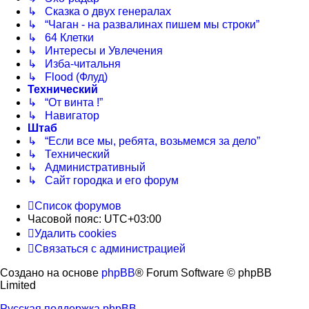
↳ Сказка о двух генералах
↳ “Чаган - на развалинах пишем мы строки”
↳ 64 Клетки
↳ Интересы и Увлечения
↳ Изба-читальня
↳ Flood (Флуд)
Технический
↳ “От винта !”
↳ Навигатор
Штаб
↳ “Если все мы, ребята, возьмемся за дело”
↳ Технический
↳ Административный
↳ Сайт городка и его форум
Список форумов
Часовой пояс:
UTC+03:00
Удалить cookies
Связаться с администрацией
Создано на основе
phpBB
® Forum Software © phpBB
Limited
Русская поддержка phpBB