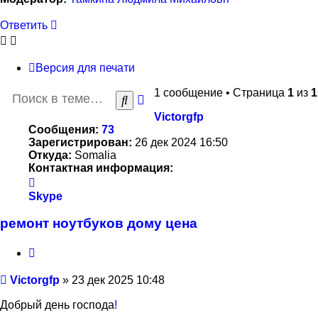
Ответить
Версия для печати
1 сообщение • Страница
1
из
1
Расширенный
Поиск
поиск
Victorgfp
Сообщения:
73
Зарегистрирован:
26 дек 2024 16:50
Откуда:
Somalia
Контактная информация:
Контактная
информация
Skype
пользователя
Victorgfp
ремонт ноутбуков дому цена
Цитата
Сообщение
Victorgfp
»
23 дек 2025 10:48
Добрый день господа
!