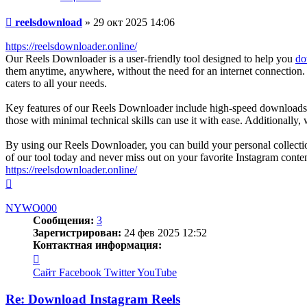
Сообщение
reelsdownload
»
29 окт 2025 14:06
https://reelsdownloader.online/
Our Reels Downloader is a user-friendly tool designed to help you
do
them anytime, anywhere, without the need for an internet connection. W
caters to all your needs.
Key features of our Reels Downloader include high-speed downloads, su
those with minimal technical skills can use it with ease. Additionally,
By using our Reels Downloader, you can build your personal collectio
of our tool today and never miss out on your favorite Instagram conten
https://reelsdownloader.online/
Вернуться
к
началу
NYWO000
Сообщения:
3
Зарегистрирован:
24 фев 2025 12:52
Контактная информация:
Контактная
информация
Сайт
Facebook
Twitter
YouTube
пользователя
NYWO000
Re: Download Instagram Reels