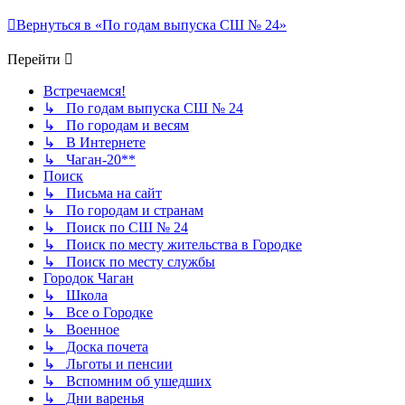
Вернуться в «По годам выпуска СШ № 24»
Перейти
Встречаемся!
↳ По годам выпуска СШ № 24
↳ По городам и весям
↳ В Интернете
↳ Чаган-20**
Поиск
↳ Письма на сайт
↳ По городам и странам
↳ Поиск по СШ № 24
↳ Поиск по месту жительства в Городке
↳ Поиск по месту службы
Городок Чаган
↳ Школа
↳ Все о Городке
↳ Военное
↳ Доска почета
↳ Льготы и пенсии
↳ Вспомним об ушедших
↳ Дни варенья