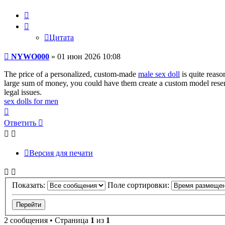
Цитата
Цитата
Сообщение
NYWO000
»
01 июн 2026 10:08
The price of a personalized, custom-made
male sex doll
is quite reaso
large sum of money, you could have them create a custom model resembl
legal issues.
sex dolls for men
Вернуться
к
Ответить
началу
Версия для печати
Показать:
Поле сортировки:
2 сообщения • Страница
1
из
1