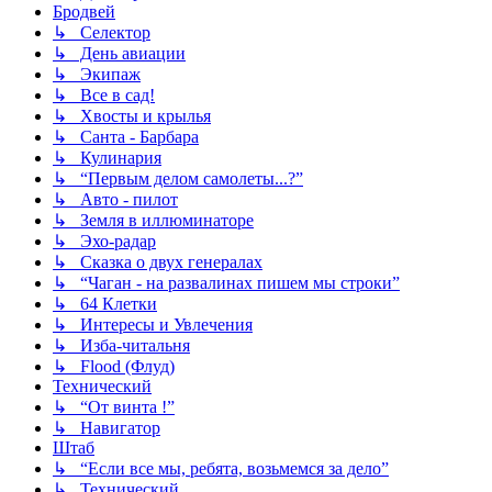
Бродвей
↳ Селектор
↳ День авиации
↳ Экипаж
↳ Все в сад!
↳ Хвосты и крылья
↳ Санта - Барбара
↳ Кулинария
↳ “Первым делом самолеты...?”
↳ Авто - пилот
↳ Земля в иллюминаторе
↳ Эхо-радар
↳ Сказка о двух генералах
↳ “Чаган - на развалинах пишем мы строки”
↳ 64 Клетки
↳ Интересы и Увлечения
↳ Изба-читальня
↳ Flood (Флуд)
Технический
↳ “От винта !”
↳ Навигатор
Штаб
↳ “Если все мы, ребята, возьмемся за дело”
↳ Технический