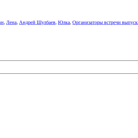
вн
,
Лена
,
Андрей Шулбаев
,
Юлка
,
Организаторы встречи выпускн