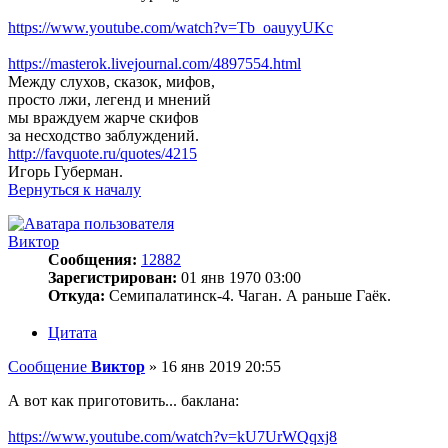
https://www.youtube.com/watch?v=Tb_oauyyUKc
https://masterok.livejournal.com/4897554.html
Между слухов, сказок, мифов,
просто лжи, легенд и мнений
мы враждуем жарче скифов
за несходство заблуждений.
http://favquote.ru/quotes/4215
Игорь Губерман.
Вернуться к началу
Виктор
Сообщения:
12882
Зарегистрирован:
01 янв 1970 03:00
Откуда:
Семипалатинск-4. Чаган. А раньше Гаёк.
Цитата
Сообщение
Виктор
»
16 янв 2019 20:55
А вот как приготовить... баклана:
https://www.youtube.com/watch?v=kU7UrWQqxj8