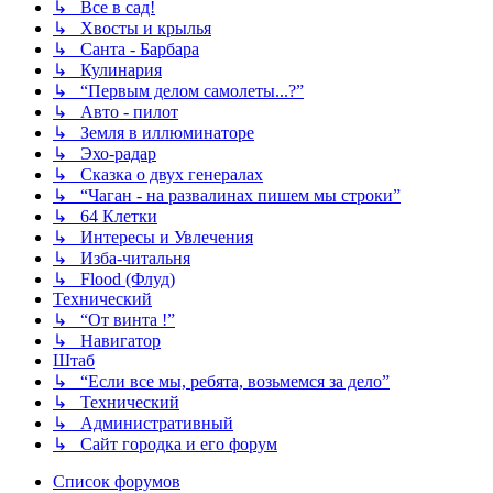
↳ Все в сад!
↳ Хвосты и крылья
↳ Санта - Барбара
↳ Кулинария
↳ “Первым делом самолеты...?”
↳ Авто - пилот
↳ Земля в иллюминаторе
↳ Эхо-радар
↳ Сказка о двух генералах
↳ “Чаган - на развалинах пишем мы строки”
↳ 64 Клетки
↳ Интересы и Увлечения
↳ Изба-читальня
↳ Flood (Флуд)
Технический
↳ “От винта !”
↳ Навигатор
Штаб
↳ “Если все мы, ребята, возьмемся за дело”
↳ Технический
↳ Административный
↳ Сайт городка и его форум
Список форумов