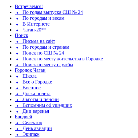
Встречаемся!
↳ По годам выпуска СШ № 24
↳ По городам и весям
↳ В Интернете
↳ Чаган-20**
Поиск
↳ Письма на сайт
↳ По городам и странам
↳ Поиск по СШ № 24
↳ Поиск по месту жительства в Городке
↳ Поиск по месту службы
Городок Чаган
↳ Школа
↳ Все о Городке
↳ Военное
↳ Доска почета
↳ Льготы и пенсии
↳ Вспомним об ушедших
↳ Дни варенья
Бродвей
↳ Селектор
↳ День авиации
↳ Экипаж