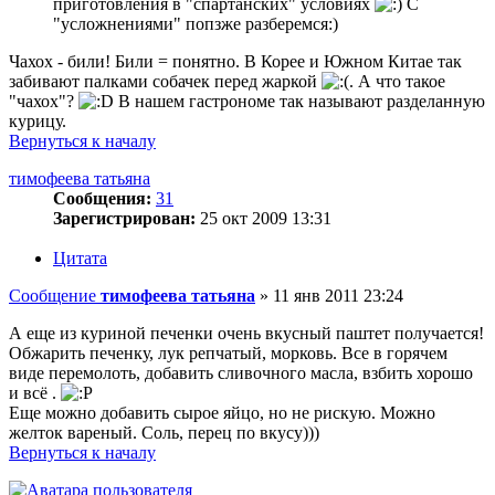
приготовления в "спартанских" условиях
С
"усложнениями" попзже разберемся:)
Чахох - били! Били = понятно. В Корее и Южном Китае так
забивают палками собачек перед жаркой
. А что такое
"чахох"?
В нашем гастрономе так называют разделанную
курицу.
Вернуться к началу
тимофеева татьяна
Сообщения:
31
Зарегистрирован:
25 окт 2009 13:31
Цитата
Сообщение
тимофеева татьяна
»
11 янв 2011 23:24
А еще из куриной печенки очень вкусный паштет получается!
Обжарить печенку, лук репчатый, морковь. Все в горячем
виде перемолоть, добавить сливочного масла, взбить хорошо
и всё .
Еще можно добавить сырое яйцо, но не рискую. Можно
желток вареный. Соль, перец по вкусу)))
Вернуться к началу