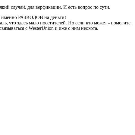
який случай, для верфикации. И есть вопрос по сути.
дел именно РАЗВОДОВ на деньги!
ль, что здесь мало посетителей. Но если кто может - помогите.
связываться с WesterUnion и иже с ним неохота.