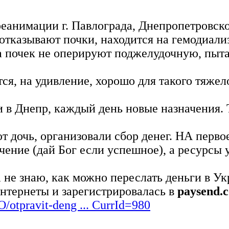
реанимации г. Павлограда, Днепропетровско
отказывают почки, находится на гемодиали
за почек не оперируют поджелудочную, пыт
тся, на удивление, хорошо для такого тяжел
в Днепр, каждый день новые назначения. 
 дочь, организовали сбор денег. НА первое
ечение (дай Бог если успешное), а ресурсы 
е знаю, как можно переслать деньги в Ук
интернеты и зарегистрировалась в
paysend.
/otpravit-deng ... CurrId=980