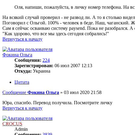
Оля, напиши, пожалуйста, в личку номер телефона. На вс
На всякий случай проверил - не развод ли. А то я столько ви
Поговорил с Ольгой. 100% - человек в беде. Наш, чаганский. Жа
Сам я сейчас осваиваю систему paysend. Пока не разобрался. А 
"Как здорово, что все мы здесь сегодня собрались!"
Вернуться к началу
Фокина Ольга
Сообщения:
224
Зарегистрирован:
06 июл 2007 12:13
Откуда:
Украина
Цитата
Сообщение
Фокина Ольга
»
03 июл 2020 21:58
Юра, спасибо. Перевод получила. Посмотрите личку
Вернуться к началу
CROCUS
Admin
Сообщения:
3839