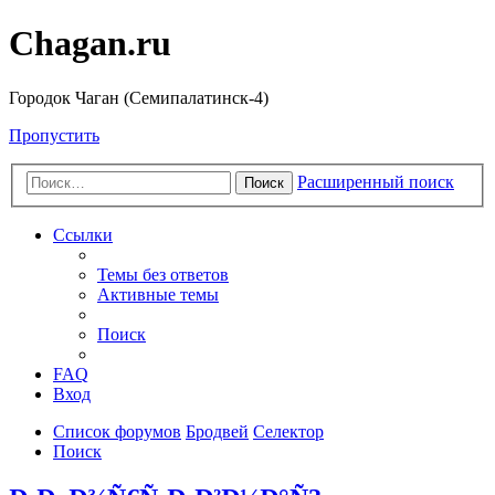
Chagan.ru
Городок Чаган (Семипалатинск-4)
Пропустить
Расширенный поиск
Поиск
Ссылки
Темы без ответов
Активные темы
Поиск
FAQ
Вход
Список форумов
Бродвей
Селектор
Поиск