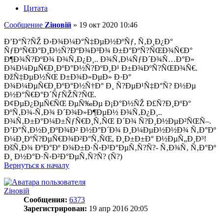
Цитата
Сообщение
Zіновій
»
19 окт 2020 10:46
Ð’Ð°Ñ?ÑŽ Ð›Ð¾Ð¼Ð°Ñ‡ÐµÐ½ÐºÑƒ, Ñ‚Ð¸Ð¿Ð°
ÑƒÐºÑ€Ð°Ð¸Ð½Ñ?ÐºÐ¾Ð³Ð¾ Ð±Ð°ÐºÑ?ÑŒÐ¾Ñ€Ð°
Ð¶Ð¾Ñ?ÐºÐ¾ Ð¾Ñ‚Ð¿Ð¸.. Ð¾Ñ‚Ð¼ÑƒÐ´Ð¾Ñ…Ð°Ð»
Ð¾Ð¼ÐµÑ€Ð¸ÐºÐ°Ð½Ñ?ÐºÐ¸Ð¹ Ð±Ð¾ÐºÑ?ÑŒÐ¾Ñ€.
ÐžÑ‡ÐµÐ½ÑŒ Ð±Ð¾Ð»ÐµÐ» Ð·Ð°
Ð¾Ð¼ÐµÑ€Ð¸ÐºÐ°Ð½Ñ†Ð° Ð¸ Ñ?ÐµÐ¹Ñ‡Ð°Ñ? Ð½Ðµ
Ð½Ð°Ñ€Ð°Ð´ÑƒÑŽÑ?ÑŒ.
Ð¢ÐµÐ¿ÐµÑ€ÑŒ ÐµÑ‰Ðµ Ð¡Ð°Ð½ÑŽ Ð£Ñ?Ð¸ÐºÐ°
ÐºÑ‚Ð¾-Ñ‚Ð¾ Ð´Ð¾Ð»Ð¶ÐµÐ½ Ð¾Ñ‚Ð¿Ð¸..
Ð¾Ñ‚Ð±Ð°Ð¼Ð±ÑƒÑ€Ð¸Ñ‚ÑŒ Ð´Ð¾ Ñ?Ð¸Ð½ÐµÐ²ÑŒÑ–.
Ð’Ð°Ñ‚Ð½Ð¸ÐºÐ¾Ð² Ð½Ð°Ð´Ð¾ Ð¸Ð¼ÐµÐ½Ð½Ð¾ Ñ‚Ð°Ðº
Ð¼Ð¸ÐºÑ?ÐµÑ€Ð¾Ð²Ð°Ñ‚ÑŒ, Ð¸Ð±Ð±Ð° Ð½ÐµÑ„Ð¸Ð³!
ÐšÑ‚Ð¾ ÐºÐ°Ðº Ð¾Ð±Ð·Ñ‹Ð²Ð°ÐµÑ‚Ñ?Ñ?- Ñ‚Ð¾Ñ‚ Ñ‚Ð°Ðº
Ð¸ Ð½Ð°Ð·Ñ‹Ð²Ð°ÐµÑ‚Ñ?Ñ? (Ñ?)
Вернуться к началу
Zіновій
Сообщения:
6373
Зарегистрирован:
19 апр 2016 20:05