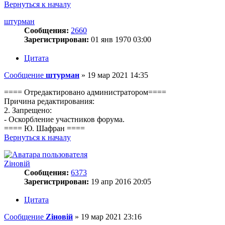
Вернуться к началу
штурман
Сообщения:
2660
Зарегистрирован:
01 янв 1970 03:00
Цитата
Сообщение
штурман
»
19 мар 2021 14:35
==== Отредактировано администратором====
Причина редактирования:
2. Запрещено:
- Оскорбление участников форума.
==== Ю. Шафран ====
Вернуться к началу
Zіновій
Сообщения:
6373
Зарегистрирован:
19 апр 2016 20:05
Цитата
Сообщение
Zіновій
»
19 мар 2021 23:16