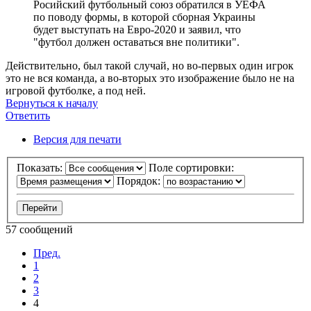
Росийский футбольный союз обратился в УЕФА
по поводу формы, в которой сборная Украины
будет выступать на Евро-2020 и заявил, что
"футбол должен оставаться вне политики".
Действительно, был такой случай, но во-первых один игрок
это не вся команда, а во-вторых это изображение было не на
игровой футболке, а под ней.
Вернуться к началу
Ответить
Версия для печати
Показать:
Поле сортировки:
Порядок:
57 сообщений
Пред.
1
2
3
4