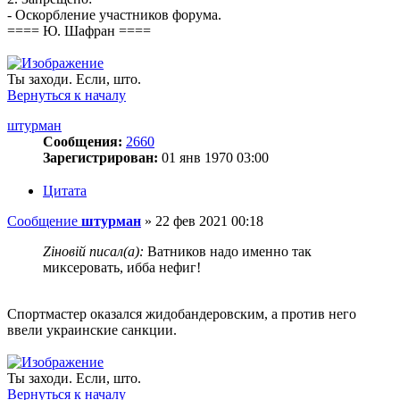
- Оскорбление участников форума.
==== Ю. Шафран ====
Ты заходи. Если, што.
Вернуться к началу
штурман
Сообщения:
2660
Зарегистрирован:
01 янв 1970 03:00
Цитата
Сообщение
штурман
»
22 фев 2021 00:18
Zіновій писал(а):
Ватников надо именно так
миксеровать, ибба нефиг!
Спортмастер оказался жидобандеровским, а против него
ввели украинские санкции.
Ты заходи. Если, што.
Вернуться к началу