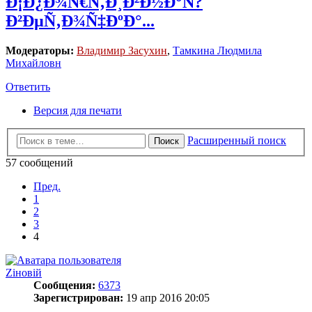
Ð¡Ð¿Ð¾Ñ€Ñ‚Ð¸Ð²Ð½Ð°Ñ?
Ð²ÐµÑ‚Ð¾Ñ‡ÐºÐ°...
Модераторы:
Владимир Засухин
,
Тамкина Людмила
Михайловн
Ответить
Версия для печати
Расширенный поиск
Поиск
57 сообщений
Пред.
1
2
3
4
Zіновій
Сообщения:
6373
Зарегистрирован:
19 апр 2016 20:05