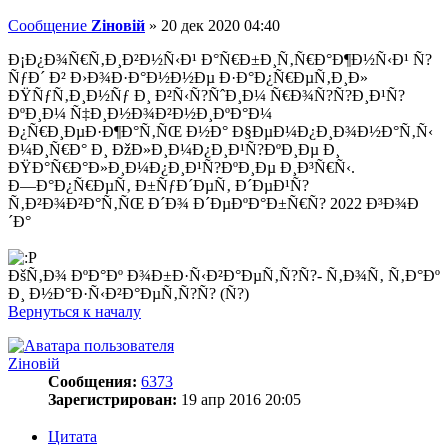
Сообщение
Zіновій
»
20 дек 2020 04:40
Ð¡Ð¿Ð¾Ñ€Ñ‚Ð¸Ð²Ð½Ñ‹Ð¹ Ð°Ñ€Ð±Ð¸Ñ‚Ñ€Ð°Ð¶Ð½Ñ‹Ð¹ Ñ?
ÑƒÐ´ Ð² Ð›Ð¾Ð·Ð°Ð½Ð½Ðµ Ð·Ð°Ð¿Ñ€ÐµÑ‚Ð¸Ð»
ÐŸÑƒÑ‚Ð¸Ð½Ñƒ Ð¸ Ð²Ñ‹Ñ?ÑˆÐ¸Ð¼ Ñ€Ð¾Ñ?Ñ?Ð¸Ð¹Ñ?
ÐºÐ¸Ð¼ Ñ‡Ð¸Ð½Ð¾Ð²Ð½Ð¸ÐºÐ°Ð¼
Ð¿Ñ€Ð¸ÐµÐ·Ð¶Ð°Ñ‚ÑŒ Ð½Ð° Ð§ÐµÐ¼Ð¿Ð¸Ð¾Ð½Ð°Ñ‚Ñ‹
Ð¼Ð¸Ñ€Ð° Ð¸ ÐžÐ»Ð¸Ð¼Ð¿Ð¸Ð¹Ñ?ÐºÐ¸Ðµ Ð¸
ÐŸÐ°Ñ€Ð°Ð»Ð¸Ð¼Ð¿Ð¸Ð¹Ñ?ÐºÐ¸Ðµ Ð¸Ð³Ñ€Ñ‹.
Ð—Ð°Ð¿Ñ€ÐµÑ‚ Ð±ÑƒÐ´ÐµÑ‚ Ð´ÐµÐ¹Ñ?
Ñ‚Ð²Ð¾Ð²Ð°Ñ‚ÑŒ Ð´Ð¾ Ð´ÐµÐºÐ°Ð±Ñ€Ñ? 2022 Ð³Ð¾Ð
´Ð°
ÐšÑ‚Ð¾ ÐºÐ°Ðº Ð¾Ð±Ð·Ñ‹Ð²Ð°ÐµÑ‚Ñ?Ñ?- Ñ‚Ð¾Ñ‚ Ñ‚Ð°Ðº
Ð¸ Ð½Ð°Ð·Ñ‹Ð²Ð°ÐµÑ‚Ñ?Ñ? (Ñ?)
Вернуться к началу
Zіновій
Сообщения:
6373
Зарегистрирован:
19 апр 2016 20:05
Цитата