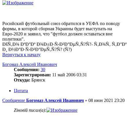
Росийский футбольный союз обратился в УЕФА по поводу
формы, в которой сборная Украины будет выступать на
Евро-2020 и заявил, что "футбол должен оставаться вне
политики".
ÐšÑ‚Ð¾ ÐºÐ°Ðº Ð¾Ð±Ð·Ñ‹Ð²Ð°ÐµÑ‚Ñ?Ñ?- Ñ‚Ð¾Ñ‚ Ñ‚Ð°Ðº
Ð¸ Ð½Ð°Ð·Ñ‹Ð²Ð°ÐµÑ‚Ñ?Ñ? (Ñ?)
Вернуться к началу
Богомаз Алексей Иванович
Сообщения:
30
Зарегистрирован:
11 май 2006 03:31
Откуда:
Брянск
Цитата
Сообщение
Богомаз Алексей Иванович
»
08 июн 2021 23:20
Zіновій писал(а):