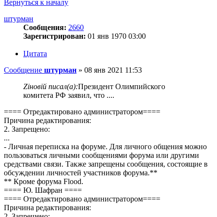
Вернуться к началу
штурман
Сообщения:
2660
Зарегистрирован:
01 янв 1970 03:00
Цитата
Сообщение
штурман
»
08 янв 2021 11:53
Zіновій писал(а):
Президент Олимпийского
комитета РФ заявил, что ....
==== Отредактировано администратором====
Причина редактирования:
2. Запрещено:
...
- Личная переписка на форуме. Для личного общения можно
пользоваться личными сообщениями форума или другими
средствами связи. Также запрещены сообщения, состоящие в
обсуждении личностей участников форума.**
** Кроме форума Flood.
==== Ю. Шафран ====
==== Отредактировано администратором====
Причина редактирования:
2. Запрещено: