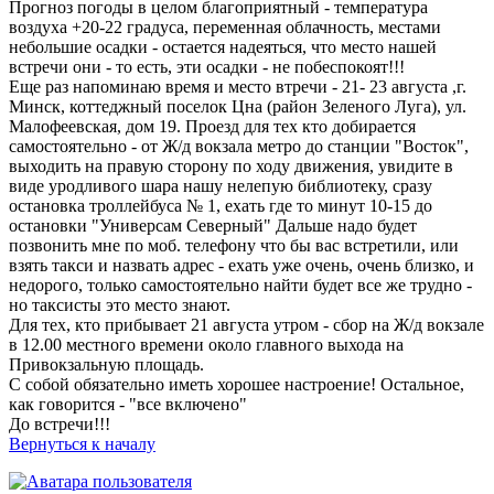
Прогноз погоды в целом благоприятный - температура
воздуха +20-22 градуса, переменная облачность, местами
небольшие осадки - остается надеяться, что место нашей
встречи они - то есть, эти осадки - не побеспокоят!!!
Еще раз напоминаю время и место втречи - 21- 23 августа ,г.
Минск, коттеджный поселок Цна (район Зеленого Луга), ул.
Малофеевская, дом 19. Проезд для тех кто добирается
самостоятельно - от Ж/д вокзала метро до станции "Восток",
выходить на правую сторону по ходу движения, увидите в
виде уродливого шара нашу нелепую библиотеку, сразу
остановка троллейбуса № 1, ехать где то минут 10-15 до
остановки "Универсам Северный" Дальше надо будет
позвонить мне по моб. телефону что бы вас встретили, или
взять такси и назвать адрес - ехать уже очень, очень близко, и
недорого, только самостоятельно найти будет все же трудно -
но таксисты это место знают.
Для тех, кто прибывает 21 августа утром - сбор на Ж/д вокзале
в 12.00 местного времени около главного выхода на
Привокзальную площадь.
С собой обязательно иметь хорошее настроение! Остальное,
как говорится - "все включено"
До встречи!!!
Вернуться к началу