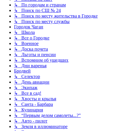
↳ По городам и странам
↳ Поиск по СШ № 24
↳ Поиск по месту жительства в Городке
↳ Поиск по месту службы
Городок Чаган
↳ Школа
↳ Все о Городке
↳ Военное
↳ Доска почета
↳ Льготы и пенсии
↳ Вспомним об ушедших
↳ Дни варенья
Бродвей
↳ Селектор
↳ День авиации
↳ Экипаж
↳ Все в сад!
↳ Хвосты и крылья
↳ Санта - Барбара
↳ Кулинария
↳ “Первым делом самолеты...?”
↳ Авто - пилот
↳ Земля в иллюминаторе