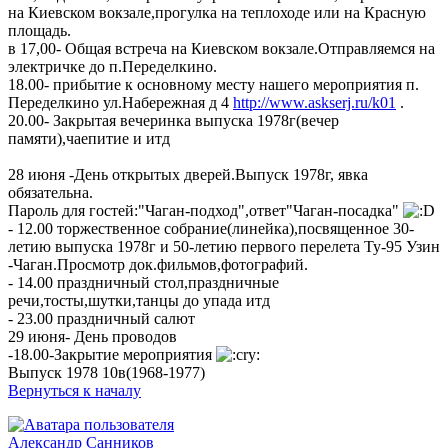
на Киевском вокзале,прогулка на теплоходе или на Красную
площадь.
в 17,00- Общая встреча на Киевском вокзале.Отправляемся на
электричке до п.Переделкино.
18.00- прибытие к основному месту нашего мероприятия п.
Переделкино ул.Набережная д 4
http://www.askserj.ru/k01
.
20.00- Закрытая вечеринка выпуска 1978г(вечер
памяти),чаепитие и итд
28 июня -День открытых дверей.Выпуск 1978г, явка
обязательна.
Пароль для гостей:"Чаган-подход",ответ"Чаган-посадка"
- 12.00 торжественное собрание(линейка),посвященное 30-
летию выпуска 1978г и 50-летию первого перелета Ту-95 Узин
-Чаган.Просмотр док.фильмов,фотографий.
- 14.00 праздничный стол,праздничные
речи,тосты,шутки,танцы до упада итд
- 23.00 праздничный салют
29 июня- День проводов
-18.00-Закрытие мероприятия
Выпуск 1978 10в(1968-1977)
Вернуться к началу
Александр Санников