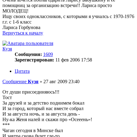
помощниц за организацию встречи!! Лариса просто
МОЛОДЕЦ!
Ищу своих одноклассников, с которыми я учиалсь с 1970-1976
г.г. с 1-6 класс
Лариса Горбунова
Вернуться к началу
Кузя
Сообщения:
1609
Зарегистрирован:
11 фев 2006 17:58
Цитата
Сообщение
Кузя
»
27 авг 2009 23:40
От души присоединяюсь!!!
Тост
За друзей и за детство поднимем бокал
И за город, который нас вместе собрал
И за августа ночь, и за августа день -
Ну-ка Женя налей и скажи про «Осееень»!
***
Чаган сегодня в Минске был
И завтра снова будет где-то