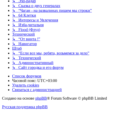
↳ Эхо-радар
↳ Сказка о двух генералах
↳ “Чаган - на развалинах пишем мы строки”
↳ 64 Клетки
↳ Интересы и Увлечения
↳ Изба-читальня
↳ Flood (Флуд)
Технический
↳ “От винта !”
↳ Навигатор
Штаб
↳ “Если все мы, ребята, возьмемся за дело”
↳ Технический
↳ Административный
↳ Сайт городка и его форум
Список форумов
Часовой пояс:
UTC+03:00
Удалить cookies
Связаться с администрацией
Создано на основе
phpBB
® Forum Software © phpBB Limited
Русская поддержка phpBB