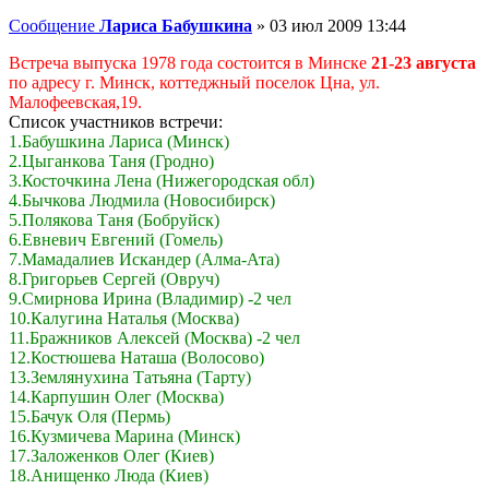
Сообщение
Лариса Бабушкина
»
03 июл 2009 13:44
Встреча выпуска 1978 года состоится в Минске
21-23 августа
по адресу г. Минск, коттеджный поселок Цна, ул.
Малофеевская,19.
Список участников встречи:
1.Бабушкина Лариса (Минск)
2.Цыганкова Таня (Гродно)
3.Косточкина Лена (Нижегородская обл)
4.Бычкова Людмила (Новосибирск)
5.Полякова Таня (Бобруйск)
6.Евневич Евгений (Гомель)
7.Мамадалиев Искандер (Алма-Ата)
8.Григорьев Сергей (Овруч)
9.Смирнова Ирина (Владимир) -2 чел
10.Калугина Наталья (Москва)
11.Бражников Алексей (Москва) -2 чел
12.Костюшева Наташа (Волосово)
13.Землянухина Татьяна (Тарту)
14.Карпушин Олег (Москва)
15.Бачук Оля (Пермь)
16.Кузмичева Марина (Минск)
17.Заложенков Олег (Киев)
18.Анищенко Люда (Киев)