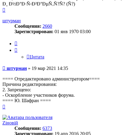
Ð¸ Ð½Ð°Ð·Ñ‹Ð²Ð°ÐµÑ‚Ñ?Ñ? (Ñ?)
Вернуться
к
началу
штурман
Сообщения:
2660
Зарегистрирован:
01 янв 1970 03:00
Цитата
Цитата
Сообщение
штурман
»
19 мар 2021 14:35
==== Отредактировано администратором====
Причина редактирования:
2. Запрещено:
- Оскорбление участников форума.
==== Ю. Шафран ====
Вернуться
к
началу
Zіновій
Сообщения:
6373
Зарегистрирован:
19 апр 2016 20:05