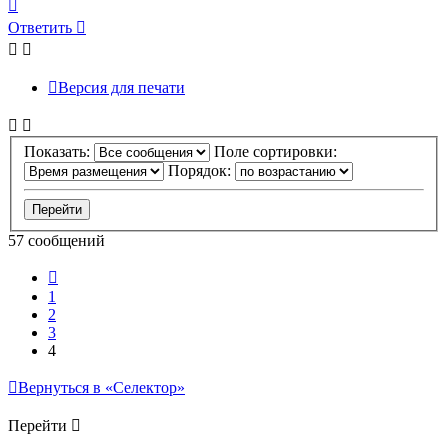
Вернуться
к
Ответить
началу
Версия для печати
Показать:
Поле сортировки:
Порядок:
57 сообщений
Пред.
1
2
3
4
Вернуться в «Селектор»
Перейти