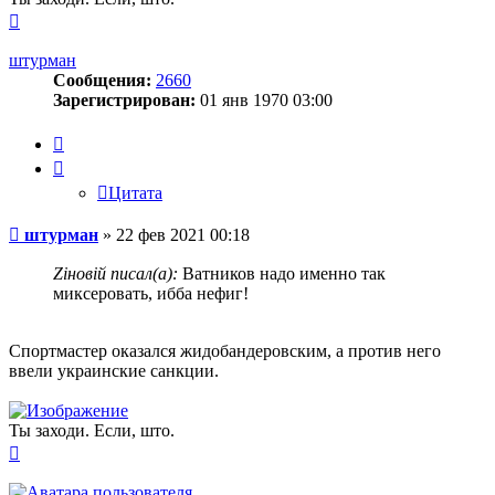
Вернуться
к
началу
штурман
Сообщения:
2660
Зарегистрирован:
01 янв 1970 03:00
Цитата
Цитата
Сообщение
штурман
»
22 фев 2021 00:18
Zіновій писал(а):
Ватников надо именно так
миксеровать, ибба нефиг!
Спортмастер оказался жидобандеровским, а против него
ввели украинские санкции.
Ты заходи. Если, што.
Вернуться
к
началу