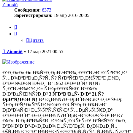
Zіновій
Сообщения:
6373
Зарегистрирован:
19 апр 2016 20:05
Цитата
Цитата
Сообщение
Zіновій
»
17 мар 2021 00:55
Ð‘Ð¸Ð»Ð» ÐœÐ¾Ñ?Ð¸ÐµÐ½ÐºÐ¾, ÐºÐ°Ð½Ð°Ð´Ñ?ÐºÐ¸Ð¹
Ñ…Ð¾ÐºÐºÐµÐ¸Ñ?Ñ‚ Ñ? ÑƒÐºÑ€Ð°Ð¸Ð½Ñ?ÐºÐ¸Ð¼Ð¸
ÐºÐ¾Ñ€Ð½Ñ?Ð¼Ð¸. Ð’ 1952 Ð³Ð¾Ð´Ñƒ ÑƒÑ?
Ñ‚Ð°Ð½Ð¾Ð²Ð¸Ð» Ñ€ÐµÐºÐ¾Ñ€Ð´ Ð?Ð¥Ð›
Ð·Ð°Ð±Ñ€Ð¾Ñ?Ð¸Ð²
3 ÑˆÐ°Ð¹Ð±Ñ‹ Ð·Ð° 21 Ñ?
ÐµÐºÑƒÐ½Ð´Ñƒ
Ð² Ð¿Ð¾Ñ?Ð»ÐµÐ´Ð½ÐµÐ¹ Ð¸Ð³Ñ€Ðµ
Ñ€ÐµÐ³ÑƒÐ»Ñ?Ñ€Ð½Ð¾Ð³Ð¾ Ñ?ÐµÐ·Ð¾Ð½Ð°.
Ð¡Ð°Ð¼Ñ‹Ð¹ Ð±Ñ‹Ñ?Ñ‚Ñ€Ñ‹Ð¹ Ñ…ÐµÑ‚-Ñ‚Ñ€Ð¸Ðº
ÐºÐ¾Ð³Ð´Ð°-Ð»Ð¸Ð±Ð¾ Ñ?Ð´ÐµÐ»Ð°Ð½Ð½Ñ‹Ð¹ Ð² Ð?
Ð¥Ð›. Ð ÐµÐºÐ¾Ñ€Ð´ ÐºÐ¾Ñ‚Ð¾Ñ€Ñ‹Ð¹ Ð²Ñ€Ñ?Ð´ Ð»Ð¸
ÐºÐ¾Ð³Ð´Ð°-Ð»Ð¸Ð±Ð¾ Ð±ÑƒÐ´ÐµÑ‚ Ð¿Ð¾Ð±Ð¸Ñ‚.
ÐšÑ‚Ð¾ ÐºÐ°Ðº Ð¾Ð±Ð·Ñ‹Ð²Ð°ÐµÑ‚Ñ?Ñ?- Ñ‚Ð¾Ñ‚ Ñ‚Ð°Ðº