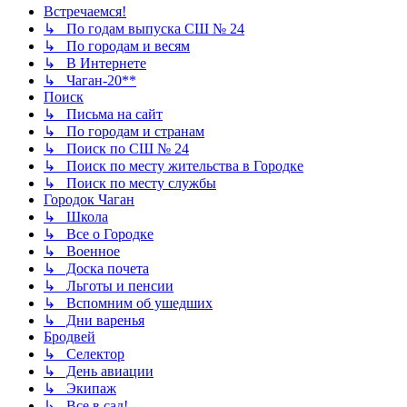
Встречаемся!
↳ По годам выпуска СШ № 24
↳ По городам и весям
↳ В Интернете
↳ Чаган-20**
Поиск
↳ Письма на сайт
↳ По городам и странам
↳ Поиск по СШ № 24
↳ Поиск по месту жительства в Городке
↳ Поиск по месту службы
Городок Чаган
↳ Школа
↳ Все о Городке
↳ Военное
↳ Доска почета
↳ Льготы и пенсии
↳ Вспомним об ушедших
↳ Дни варенья
Бродвей
↳ Селектор
↳ День авиации
↳ Экипаж
↳ Все в сад!