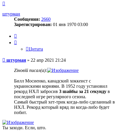
Вернуться
к
началу
штурман
Сообщения:
2660
Зарегистрирован:
01 янв 1970 03:00
Цитата
Цитата
Сообщение
штурман
»
22 апр 2021 21:24
Zіновій писал(а):
Билл Мосиенко, канадский хоккеист с
украинскими корнями. В 1952 году установил
рекорд НХЛ забросив
3 шайбы за 21 секунду
в
последней игре регулярного сезона.
Самый быстрый хет-трик когда-либо сделанный в
НХЛ. Рекорд который вряд ли когда-либо будет
побит.
Ты заходи. Если, што.