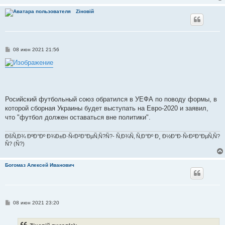
Zіновій
С
08 июн 2021 21:56
о
о
б
щ
е
н
и
е
Росийский футбольный союз обратился в УЕФА по поводу формы, в
которой сборная Украины будет выступать на Евро-2020 и заявил,
что "футбол должен оставаться вне политики".
ÐšÑ‚Ð¾ ÐºÐ°Ðº Ð¾Ð±Ð·Ñ‹Ð²Ð°ÐµÑ‚Ñ?Ñ?- Ñ‚Ð¾Ñ‚ Ñ‚Ð°Ðº Ð¸ Ð½Ð°Ð·Ñ‹Ð²Ð°ÐµÑ‚Ñ?
Ñ? (Ñ?)
Богомаз Алексей Иванович
С
08 июн 2021 23:20
о
о
б