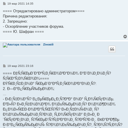
С
19 мар 2021 14:35
о
о
==== Отредактировано администратором====
б
Причина редактирования:
щ
е
2. Запрещено:
н
- Оскорбление участников форума.
и
е
==== Ю. Шафран ====
Zіновій
С
19 мар 2021 23:16
о
о
==== ÐžÑ‚Ñ€ÐµÐ´Ð°ÐºÑ‚Ð¸Ñ€Ð¾Ð²Ð°Ð½Ð¾ Ð°Ð´Ð¼Ð¸Ð½Ð¸Ñ?
б
Ñ‚Ñ€Ð°Ñ‚Ð¾Ñ€Ð¾Ð¼====
щ
е
ÐŸÑ€Ð¸Ñ‡Ð¸Ð½Ð° Ñ€ÐµÐ´Ð°ÐºÑ‚Ð¸Ñ€Ð¾Ð²Ð°Ð½Ð¸Ñ?:
н
2. Ð—Ð°Ð¿Ñ€ÐµÑ‰ÐµÐ½Ð¾:
и
е
...
- Ð›Ð¸Ñ‡Ð½Ð°Ñ? Ð¿ÐµÑ€ÐµÐ¿Ð¸Ñ?ÐºÐ° Ð½Ð° Ñ„Ð¾Ñ€ÑƒÐ¼Ðµ.
Ð”Ð»Ñ? Ð»Ð¸Ñ‡Ð½Ð¾Ð³Ð¾ Ð¾Ð±Ñ‰ÐµÐ½Ð¸Ñ? Ð¼Ð¾Ð¶Ð½Ð¾
Ð¿Ð¾Ð»ÑŒÐ·Ð¾Ð²Ð°Ñ‚ÑŒÑ?Ñ? Ð»Ð¸Ñ‡Ð½Ñ‹Ð¼Ð¸ Ñ?
Ð¾Ð¾Ð±Ñ‰ÐµÐ½Ð¸Ñ?Ð¼Ð¸ Ñ„Ð¾Ñ€ÑƒÐ¼Ð° Ð¸Ð»Ð¸ Ð
´Ñ€ÑƒÐ³Ð¸Ð¼Ð¸ Ñ?Ñ€ÐµÐ´Ñ?Ñ‚Ð²Ð°Ð¼Ð¸ Ñ?Ð²Ñ?Ð·Ð¸. Ð¢Ð°ÐºÐ¶Ðµ
Ð·Ð°Ð¿Ñ€ÐµÑ‰ÐµÐ½Ñ‹ Ñ?Ð¾Ð¾Ð±Ñ‰ÐµÐ½Ð¸Ñ?, Ñ?Ð¾Ñ?Ñ‚Ð¾Ñ?