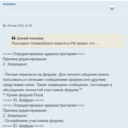
штурман
С
08 янв 2021 11:53
о
о
б
Zіновій писал(а):
щ
е
Президент Олимпийского комитета РФ заявил, что ....
н
и
е
==== Отредактировано администратором====
Причина редактирования:
2. Запрещено:
...
- Личная переписка на форуме. Для личного общения можно
пользоваться личными сообщениями форума или другими
средствами связи. Также запрещены сообщения, состоящие в
обсуждении личностей участников форума.**
** Кроме форума Flood.
==== Ю. Шафран ====
==== Отредактировано администратором====
Причина редактирования:
2. Запрещено:
- Оскорбление участников форума.
==== Ю. Шафран ====