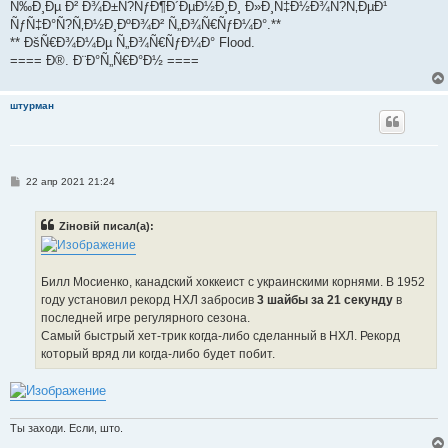
Ñ‰Ð¸Ðµ Ð² Ð¾Ð±Ñ?ÑƒÐ¶Ð´ÐµÐ½Ð¸Ð¸ Ð»Ð¸Ñ‡Ð½Ð¾Ñ?Ñ‚ÐµÐ¹
ÑƒÑ‡Ð°Ñ?Ñ‚Ð½Ð¸ÐºÐ¾Ð² Ñ„Ð¾Ñ€ÑƒÐ¼Ð°.**
** ÐšÑ€Ð¾Ð¼Ðµ Ñ„Ð¾Ñ€ÑƒÐ¼Ð° Flood.
==== Ð®. Ð¨Ð°Ñ„Ñ€Ð°Ð½ ====
штурман
С
22 апр 2021 21:24
о
о
б
Zіновій писал(а):
щ
е
н
и
е
Билл Мосиенко, канадский хоккеист с украинскими корнями. В 1952
году установил рекорд НХЛ забросив
3 шайбы за 21 секунду
в
последней игре регулярного сезона.
Самый быстрый хет-трик когда-либо сделанный в НХЛ. Рекорд
который вряд ли когда-либо будет побит.
Ты заходи. Если, што.