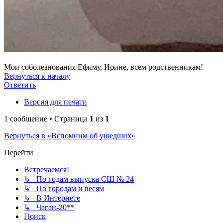
Мои соболезнования Ефиму, Ирине, всем родственникам!
Вернуться к началу
Ответить
Версия для печати
1 сообщение • Страница
1
из
1
Вернуться в «Вспомним об ушедших»
Перейти
Встречаемся!
↳ По годам выпуска СШ № 24
↳ По городам и весям
↳ В Интернете
↳ Чаган-20**
Поиск