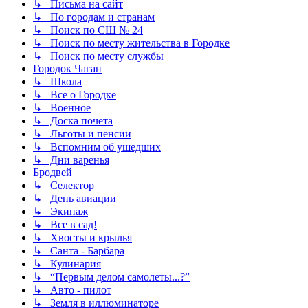
↳ Письма на сайт
↳ По городам и странам
↳ Поиск по СШ № 24
↳ Поиск по месту жительства в Городке
↳ Поиск по месту службы
Городок Чаган
↳ Школа
↳ Все о Городке
↳ Военное
↳ Доска почета
↳ Льготы и пенсии
↳ Вспомним об ушедших
↳ Дни варенья
Бродвей
↳ Селектор
↳ День авиации
↳ Экипаж
↳ Все в сад!
↳ Хвосты и крылья
↳ Санта - Барбара
↳ Кулинария
↳ “Первым делом самолеты...?”
↳ Авто - пилот
↳ Земля в иллюминаторе