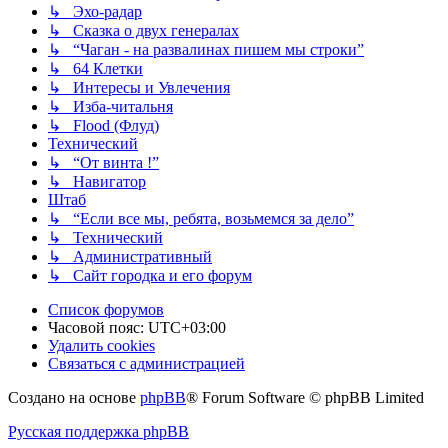
↳ Эхо-радар
↳ Сказка о двух генералах
↳ “Чаган - на развалинах пишем мы строки”
↳ 64 Клетки
↳ Интересы и Увлечения
↳ Изба-читальня
↳ Flood (Флуд)
Технический
↳ “От винта !”
↳ Навигатор
Штаб
↳ “Если все мы, ребята, возьмемся за дело”
↳ Технический
↳ Административный
↳ Сайт городка и его форум
Список форумов
Часовой пояс:
UTC+03:00
Удалить cookies
Связаться с администрацией
Создано на основе
phpBB
® Forum Software © phpBB Limited
Русская поддержка phpBB