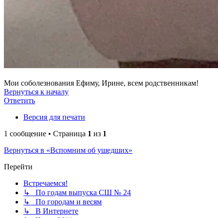
Мои соболезнования Ефиму, Ирине, всем родственникам!
Вернуться к началу
Ответить
Версия для печати
1 сообщение • Страница
1
из
1
Вернуться в «Вспомним об ушедших»
Перейти
Встречаемся!
↳ По годам выпуска СШ № 24
↳ По городам и весям
↳ В Интернете