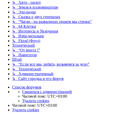
↳ Авто - пилот
↳ Земля в иллюминаторе
↳ Эхо-радар
↳ Сказка о двух генералах
↳ “Чаган - на развалинах пишем мы строки”
↳ 64 Клетки
↳ Интересы и Увлечения
↳ Изба-читальня
↳ Flood (Флуд)
Технический
↳ “От винта !”
↳ Навигатор
Штаб
↳ “Если все мы, ребята, возьмемся за дело”
↳ Технический
↳ Административный
↳ Сайт городка и его форум
Список форумов
Связаться с администрацией
Часовой пояс:
UTC+03:00
Удалить cookies
Часовой пояс:
UTC+03:00
Удалить cookies