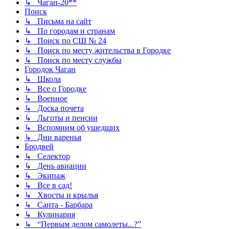
↳ Чаган-20**
Поиск
↳ Письма на сайт
↳ По городам и странам
↳ Поиск по СШ № 24
↳ Поиск по месту жительства в Городке
↳ Поиск по месту службы
Городок Чаган
↳ Школа
↳ Все о Городке
↳ Военное
↳ Доска почета
↳ Льготы и пенсии
↳ Вспомним об ушедших
↳ Дни варенья
Бродвей
↳ Селектор
↳ День авиации
↳ Экипаж
↳ Все в сад!
↳ Хвосты и крылья
↳ Санта - Барбара
↳ Кулинария
↳ “Первым делом самолеты...?”