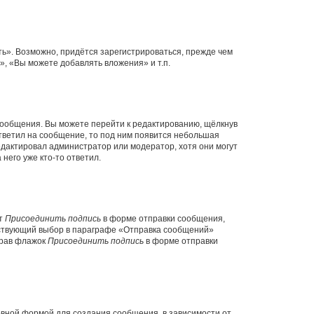
ь». Возможно, придётся зарегистрироваться, прежде чем
, «Вы можете добавлять вложения» и т.п.
сообщения. Вы можете перейти к редактированию, щёлкнув
ответил на сообщение, то под ним появится небольшая
редактировал администратор или модератор, хотя они могут
него уже кто-то ответил.
кт
Присоединить подпись
в форме отправки сообщения,
тствующий выбор в параграфе «Отправка сообщений»
брав флажок
Присоединить подпись
в форме отправки
вной формой для создания сообщения, в зависимости от