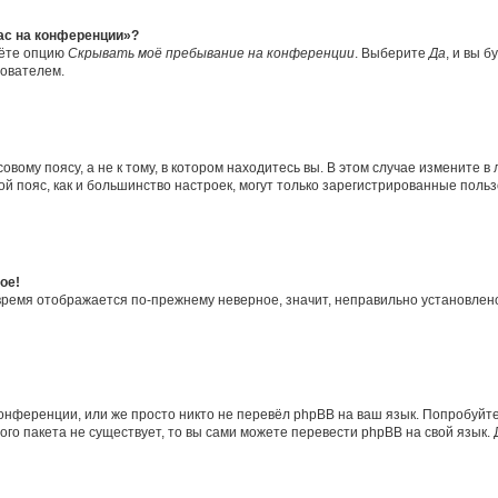
час на конференции»?
дёте опцию
Скрывать моё пребывание на конференции
. Выберите
Да
, и вы 
зователем.
вому поясу, а не к тому, в котором находитесь вы. В этом случае измените в 
овой пояс, как и большинство настроек, могут только зарегистрированные пол
ое!
о время отображается по-прежнему неверное, значит, неправильно установле
онференции, или же просто никто не перевёл phpBB на ваш язык. Попробуйт
вого пакета не существует, то вы сами можете перевести phpBB на свой язы