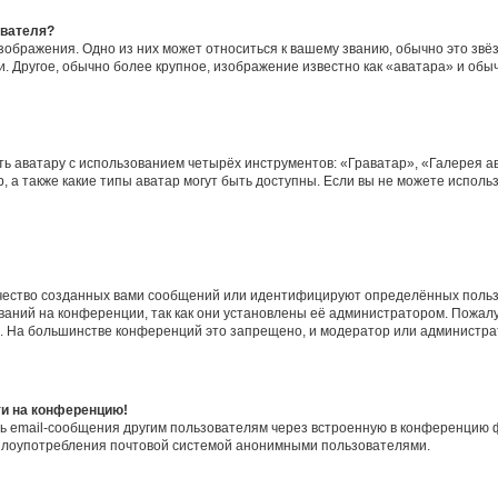
ователя?
зображения. Одно из них может относиться к вашему званию, обычно это звёзд
. Другое, обычно более крупное, изображение известно как «аватара» и обы
ь аватару с использованием четырёх инструментов: «Граватар», «Галерея а
, а также какие типы аватар могут быть доступны. Если вы не можете испол
чество созданных вами сообщений или идентифицируют определённых польз
аний на конференции, так как они установлены её администратором. Пожал
е. На большинстве конференций это запрещено, и модератор или администра
ти на конференцию!
ь email-сообщения другим пользователям через встроенную в конференцию ф
ь злоупотребления почтовой системой анонимными пользователями.