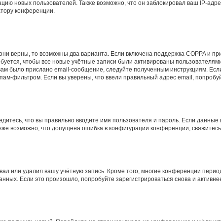
ию новых пользователей. Также возможно, что он заблокировал ваш IP-адре
атору конференции.
они верны, то возможны два варианта. Если включена поддержка COPPA и при 
уется, чтобы все новые учётные записи были активированы пользователями
ам было прислано email-сообщение, следуйте полученным инструкциям. Если
пам-фильтром. Если вы уверены, что ввели правильный адрес email, попробу
едитесь, что вы правильно вводите имя пользователя и пароль. Если данные
Также возможно, что допущена ошибка в конфигурации конференции, свяжитес
вал или удалил вашу учётную запись. Кроме того, многие конференции перио
ных. Если это произошло, попробуйте зарегистрироваться снова и активнее 