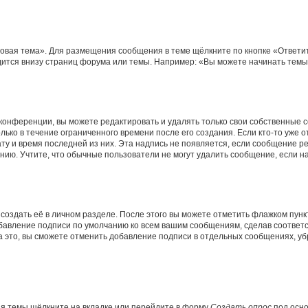
овая тема». Для размещения сообщения в теме щёлкните по кнопке «Ответит
ится внизу страниц форума или темы. Например: «Вы можете начинать темы»
конференции, вы можете редактировать и удалять только свои собственные 
ько в течение ограниченного времени после его создания. Если кто-то уже 
дату и время последней из них. Эта надпись не появляется, если сообщение 
ию. Учтите, что обычные пользователи не могут удалить сообщение, если на 
создать её в личном разделе. После этого вы можете отметить флажком пун
обавление подписи по умолчанию ко всем вашим сообщениям, сделав соотве
а это, вы сможете отменить добавление подписи в отдельных сообщениях, у
я темы щёлкните на вкладке или перейдите в форму
Создать опрос
под осно