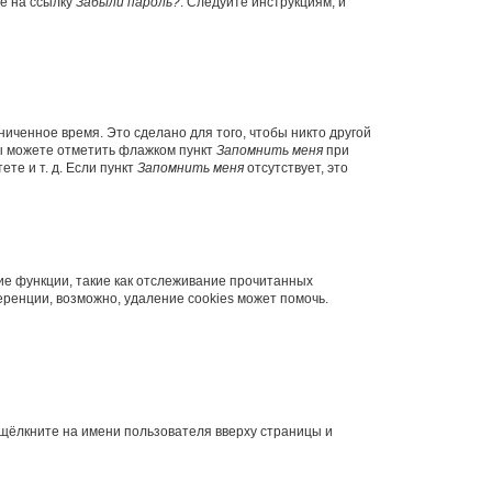
те на ссылку
Забыли пароль?
. Следуйте инструкциям, и
иченное время. Это сделано для того, чтобы никто другой
вы можете отметить флажком пункт
Запомнить меня
при
те и т. д. Если пункт
Запомнить меня
отсутствует, это
ие функции, такие как отслеживание прочитанных
ренции, возможно, удаление cookies может помочь.
 щёлкните на имени пользователя вверху страницы и