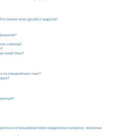
й в списках моих друзей и недругов?
и форумам?
стую страницу!
и?
ные мной темы?
ься на определённую тему?
форум?
ференции?
рректного использования и/или юридических вопросов, связанных