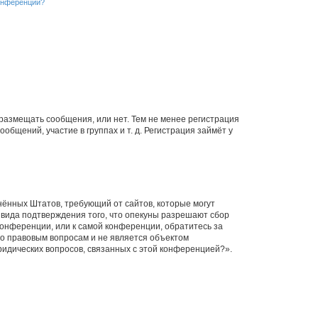
конференции?
 размещать сообщения, или нет. Тем не менее регистрация
щений, участие в группах и т. д. Регистрация займёт у
единённых Штатов, требующий от сайтов, которые могут
 вида подтверждения того, что опекуны разрешают сбор
конференции, или к самой конференции, обратитесь за
по правовым вопросам и не является объектом
ридических вопросов, связанных с этой конференцией?».