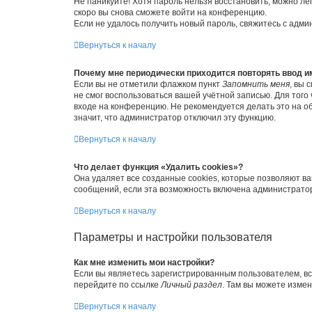
Не паникуйте! Хотя пароль нельзя восстановить, можно л
скоро вы снова сможете войти на конференцию.
Если не удалось получить новый пароль, свяжитесь с адм
Вернуться к началу
Почему мне периодически приходится повторять ввод и
Если вы не отметили флажком пункт
Запомнить меня
, вы 
не смог воспользоваться вашей учётной записью. Для того
входе на конференцию. Не рекомендуется делать это на об
значит, что администратор отключил эту функцию.
Вернуться к началу
Что делает функция «Удалить cookies»?
Она удаляет все созданные cookies, которые позволяют в
сообщений, если эта возможность включена администратор
Вернуться к началу
Параметры и настройки пользователя
Как мне изменить мои настройки?
Если вы являетесь зарегистрированным пользователем, вс
перейдите по ссылке
Личный раздел
. Там вы можете измен
Вернуться к началу