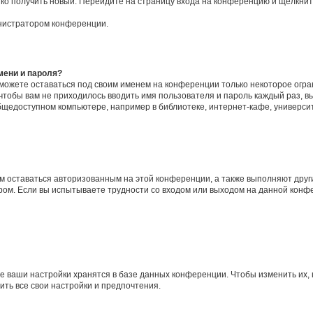
егко получить новый. Перейдите на страницу входа на конференцию и щёлкни
инистратором конференции.
мени и пароля?
сможете оставаться под своим именем на конференции только некоторое огран
 чтобы вам не приходилось вводить имя пользователя и пароль каждый раз, 
щедоступном компьютере, например в библиотеке, интернет-кафе, университе
ам оставаться авторизованным на этой конференции, а также выполняют друг
ом. Если вы испытываете трудности со входом или выходом на данной конфе
е ваши настройки хранятся в базе данных конференции. Чтобы изменить их,
ить все свои настройки и предпочтения.