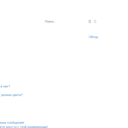
Поиск
Расширенный по
Вход
 в них?
 разные цвета?
чные сообщения!
 от кого-то с этой конференции!