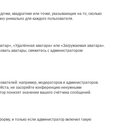
очки, квадратики или точки, указывающие на то, сколько
чно уникально для каждого пользователя.
ватар», «Удалённая аватара» или «Загружаемая аватара».
ьзовать аватары, свяжитесь с администратором
ователей: например, модераторов и администраторов.
уйста, не засоряйте конференцию ненужными
тор понизят значение вашего счётчика сообщений.
орму, и только если администратор включил такую