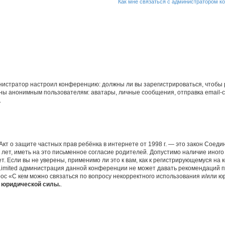
Как мне связаться с администратором 
дминистратор настроил конференцию: должны ли вы зарегистрироваться, чтобы
 анонимным пользователям: аватары, личные сообщения, отправка email-сооб
.
 или Акт о защите частных прав ребёнка в интернете от 1998 г. — это закон Со
т, иметь на это письменное согласие родителей. Допустимо наличие иного
 Если вы не уверены, применимо ли это к вам, как к регистрирующемуся на 
Limited администрация данной конференции не может давать рекомендаций 
ос «С кем можно связаться по вопросу некорректного использования и/или ю
т юридической силы.
.