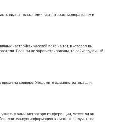
будете видны только администраторам, модераторам и
личных настройках часовой пояс на тот, в котором вы
ьзователи. Если вы не зарегистрированы, то сейчас удачный
но время на сервере. Уведомите администратора для
е узнать у администратора конференции, может ли он
к. Дополнительную информацию вы можете получить на