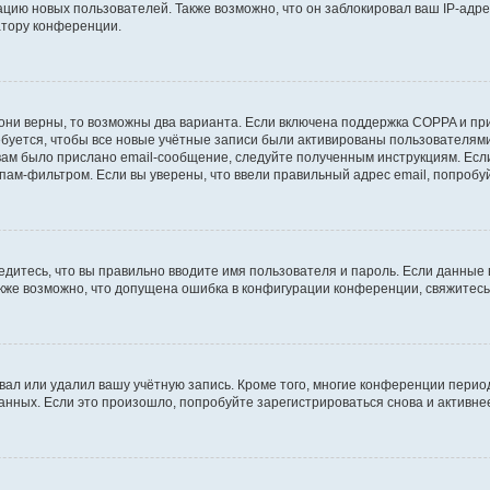
ию новых пользователей. Также возможно, что он заблокировал ваш IP-адре
атору конференции.
они верны, то возможны два варианта. Если включена поддержка COPPA и при 
уется, чтобы все новые учётные записи были активированы пользователями
ам было прислано email-сообщение, следуйте полученным инструкциям. Если
пам-фильтром. Если вы уверены, что ввели правильный адрес email, попробу
едитесь, что вы правильно вводите имя пользователя и пароль. Если данные
Также возможно, что допущена ошибка в конфигурации конференции, свяжитес
вал или удалил вашу учётную запись. Кроме того, многие конференции перио
ных. Если это произошло, попробуйте зарегистрироваться снова и активнее 