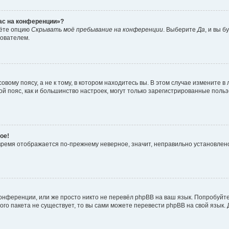
час на конференции»?
дёте опцию
Скрывать моё пребывание на конференции
. Выберите
Да
, и вы 
зователем.
вому поясу, а не к тому, в котором находитесь вы. В этом случае измените в 
овой пояс, как и большинство настроек, могут только зарегистрированные пол
ое!
о время отображается по-прежнему неверное, значит, неправильно установле
онференции, или же просто никто не перевёл phpBB на ваш язык. Попробуйт
вого пакета не существует, то вы сами можете перевести phpBB на свой язы