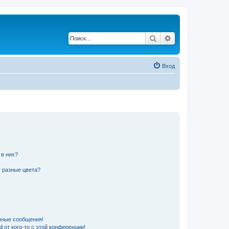
Поиск
Расширенный по
Вход
 в них?
 разные цвета?
чные сообщения!
 от кого-то с этой конференции!