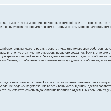
овая тема». Для размещения сообщения в теме щёлкните по кнопке «Ответит
ится внизу страниц форума или темы. Например: «Вы можете начинать темы»
конференции, вы можете редактировать и удалять только свои собственные 
ько в течение ограниченного времени после его создания. Если кто-то уже 
дату и время последней из них. Эта надпись не появляется, если сообщение 
ию. Учтите, что обычные пользователи не могут удалить сообщение, если на 
создать её в личном разделе. После этого вы можете отметить флажком пун
обавление подписи по умолчанию ко всем вашим сообщениям, сделав соотве
а это, вы сможете отменить добавление подписи в отдельных сообщениях, у