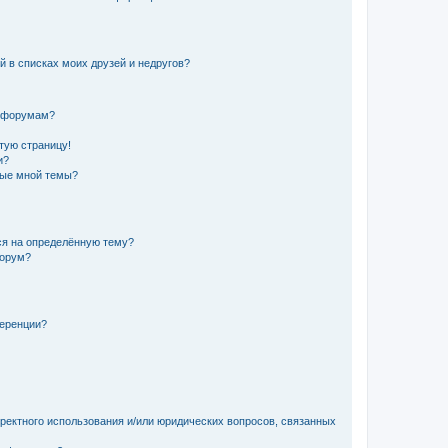
й в списках моих друзей и недругов?
и форумам?
стую страницу!
и?
ные мной темы?
ься на определённую тему?
форум?
ференции?
рректного использования и/или юридических вопросов, связанных