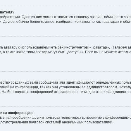
ователя?
зображения. Одно из них может относиться к вашему званию, обычно это звёзд
. Другое, обычно более крупное, изображение известно как «аватара» и обы
ь аватару с использованием четырёх инструментов: «Граватар», «Галерея а
, а также какие типы аватар могут быть доступны. Если вы не можете испол
чество созданных вами сообщений или идентифицируют определённых польз
аний на конференции, так как они установлены её администратором. Пожал
е. На большинстве конференций это запрещено, и модератор или администра
ти на конференцию!
ь email-сообщения другим пользователям через встроенную в конференцию ф
ь злоупотребления почтовой системой анонимными пользователями.