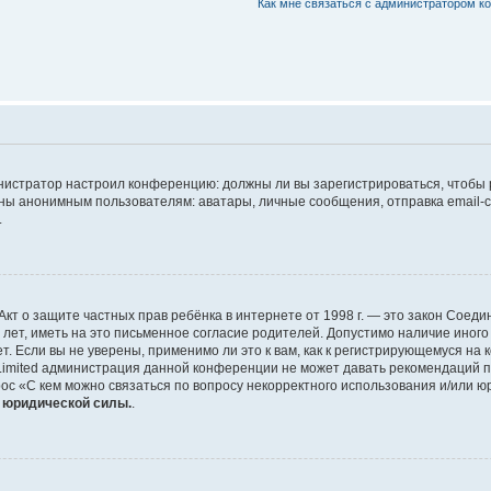
Как мне связаться с администратором 
дминистратор настроил конференцию: должны ли вы зарегистрироваться, чтобы
 анонимным пользователям: аватары, личные сообщения, отправка email-сооб
.
 или Акт о защите частных прав ребёнка в интернете от 1998 г. — это закон Со
т, иметь на это письменное согласие родителей. Допустимо наличие иного
 Если вы не уверены, применимо ли это к вам, как к регистрирующемуся на 
Limited администрация данной конференции не может давать рекомендаций 
ос «С кем можно связаться по вопросу некорректного использования и/или ю
т юридической силы.
.