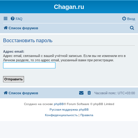
Chagan.ru
FAQ
Вход
П
Список форумов
о
Восстановить пароль
и
с
Адрес email:
Адрес email, связанный с вашей учётной записью. Если вы не изменили его в
к
Личном разделе, то это адрес email, указанный вами при регистрации.
Список форумов
Часовой пояс:
UTC+03:00
Создано на основе
phpBB
® Forum Software © phpBB Limited
Русская поддержка phpBB
Конфиденциальность
|
Правила