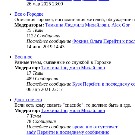
26 мар 2025 23:09
Все о Городке
Описания городка, воспоминания жителей, обсуждение пл
Модераторы:
Тамкина Людмила Михайловн
,
Alex Gor
25
Темы
1122
Сообщения
Последнее сообщение
Фокина Ольга
Перейти к пос
14 июн 2019 14:43
Военное
Разные темы, связанные со службой в Городке
Модератор:
Тамкина Людмила Михайловн
17
Темы
489
Сообщения
Последнее сообщение
Кузя
Перейти к последнему 
06 апр 2021 22:17
Доска почета
Если есть кому сказать "спасибо", то должно быть и где.
Модератор:
Тамкина Людмила Михайловн
7
Темы
78
Сообщения
Последнее сообщение
временно отсутствует
andy
Перейти к последнему сообщению