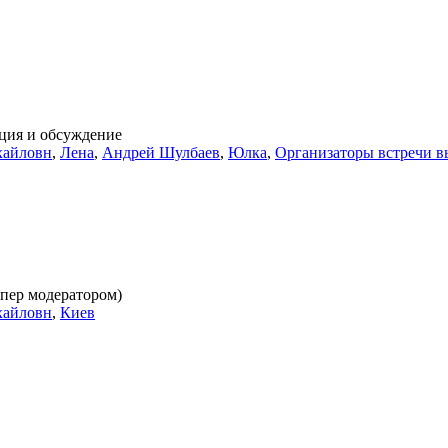
ция и обсуждение
хайловн
,
Лена
,
Андрей Шулбаев
,
Юлка
,
Организаторы встречи в
упер модератором)
хайловн
,
Киев