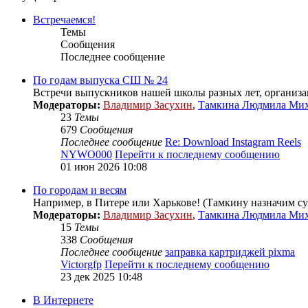
Встречаемся!
Темы
Сообщения
Последнее сообщение
По годам выпуска СШ № 24
Встречи выпускников нашей школы разных лет, организа
Модераторы:
Владимир Засухин
,
Тамкина Людмила Ми
23
Темы
679
Сообщения
Последнее сообщение
Re: Download Instagram Reels
NYWO000
Перейти к последнему сообщению
01 июн 2026 10:08
По городам и весям
Например, в Питере или Харькове! (Тамкину назначим с
Модераторы:
Владимир Засухин
,
Тамкина Людмила Ми
15
Темы
338
Сообщения
Последнее сообщение
заправка картриджей pixma
Victorgfp
Перейти к последнему сообщению
23 дек 2025 10:48
В Интернете