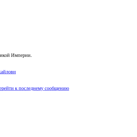
ликой Империи.
хайловн
ерейти к последнему сообщению