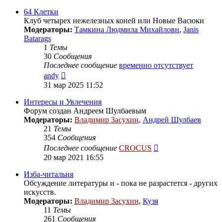
последнему
сообщению
64 Клетки
Клуб четырех нежелезных коней или Новые Васюки
Модераторы:
Тамкина Людмила Михайловн
,
Janis
Batarags
1
Темы
30
Сообщения
Последнее сообщение
временно отсутствует
Перейти
andy
к
31 мар 2025 11:52
последнему
сообщению
Интересы и Увлечения
Форум создан Андреем Шулбаевым
Модераторы:
Владимир Засухин
,
Андрей Шулбаев
21
Темы
354
Сообщения
Перейти
Последнее сообщение
CROCUS
к
20 мар 2021 16:55
последнему
сообщению
Изба-читальня
Обсуждение литературы и - пока не разрастется - других
искусств.
Модераторы:
Владимир Засухин
,
Кузя
11
Темы
261
Сообщения