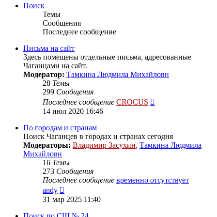
сообщению
Поиск
Темы
Сообщения
Последнее сообщение
Письма на сайт
Здесь помещены отдельные письма, адресованные
Чаганцами на сайт.
Модератор:
Тамкина Людмила Михайловн
28
Темы
299
Сообщения
Перейти
Последнее сообщение
CROCUS
к
14 июл 2020 16:46
последнему
сообщению
По городам и странам
Поиск Чаганцев в городах и странах сегодня
Модераторы:
Владимир Засухин
,
Тамкина Людмила
Михайловн
16
Темы
273
Сообщения
Последнее сообщение
временно отсутствует
Перейти
andy
к
31 мар 2025 11:40
последнему
сообщению
Поиск по СШ № 24