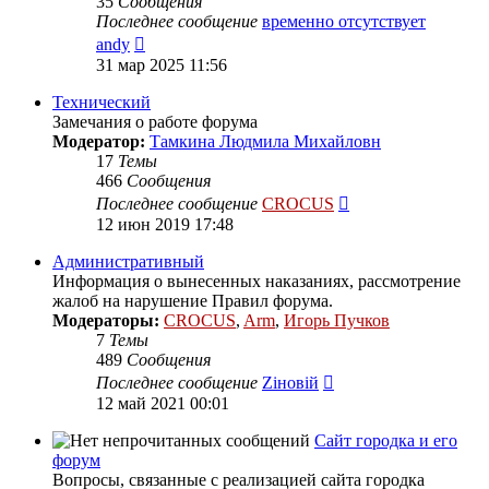
35
Сообщения
Последнее сообщение
временно отсутствует
Перейти
andy
к
31 мар 2025 11:56
последнему
сообщению
Технический
Замечания о работе форума
Модератор:
Тамкина Людмила Михайловн
17
Темы
466
Сообщения
Перейти
Последнее сообщение
CROCUS
к
12 июн 2019 17:48
последнему
сообщению
Административный
Информация о вынесенных наказаниях, рассмотрение
жалоб на нарушение Правил форума.
Модераторы:
CROCUS
,
Arm
,
Игорь Пучков
7
Темы
489
Сообщения
Перейти
Последнее сообщение
Zіновій
к
12 май 2021 00:01
последнему
сообщению
Сайт городка и его
форум
Вопросы, связанные с реализацией сайта городка