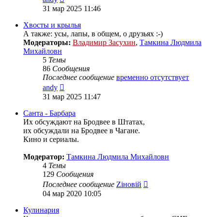
к
31 мар 2025 11:46
последнему
сообщению
Хвосты и крылья
А также: усы, лапы, в общем, о друзьях :-)
Модераторы:
Владимир Засухин
,
Тамкина Людмила
Михайловн
5
Темы
86
Сообщения
Последнее сообщение
временно отсутствует
Перейти
andy
к
31 мар 2025 11:47
последнему
сообщению
Санта - Барбара
Их обсуждают на Бродвее в Штатах,
их обсуждали на Бродвее в Чагане.
Кино и сериалы.
Модератор:
Тамкина Людмила Михайловн
4
Темы
129
Сообщения
Перейти
Последнее сообщение
Zіновій
к
04 мар 2020 10:05
последнему
сообщению
Кулинария