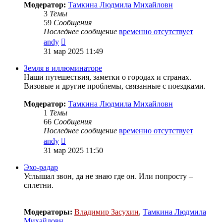
Модератор:
Тамкина Людмила Михайловн
3
Темы
59
Сообщения
Последнее сообщение
временно отсутствует
Перейти
andy
к
31 мар 2025 11:49
последнему
сообщению
Земля в иллюминаторе
Наши путешествия, заметки о городах и странах.
Визовые и другие проблемы, связанные с поездками.
Модератор:
Тамкина Людмила Михайловн
1
Темы
66
Сообщения
Последнее сообщение
временно отсутствует
Перейти
andy
к
31 мар 2025 11:50
последнему
сообщению
Эхо-радар
Услышал звон, да не знаю где он. Или попросту –
сплетни.
Модераторы:
Владимир Засухин
,
Тамкина Людмила
Михайловн