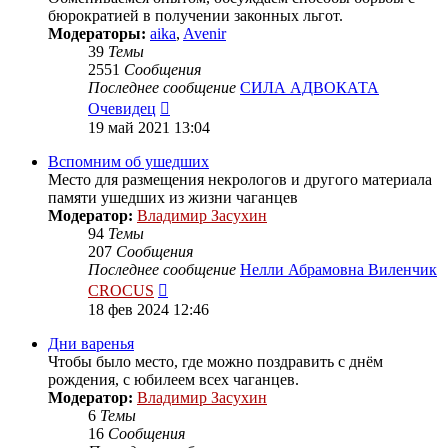
бюрократией в получении законных льгот.
Модераторы:
aika
,
Avenir
39
Темы
2551
Сообщения
Последнее сообщение
СИЛА АДВОКАТА
Перейти
Очевидец
к
19 май 2021 13:04
последнему
сообщению
Вспомним об ушедших
Место для размещения некрологов и другого материала
памяти ушедших из жизни чаганцев
Модератор:
Владимир Засухин
94
Темы
207
Сообщения
Последнее сообщение
Нелли Абрамовна Виленчик
Перейти
CROCUS
к
18 фев 2024 12:46
последнему
сообщению
Дни варенья
Чтобы было место, где можно поздравить с днём
рождения, с юбилеем всех чаганцев.
Модератор:
Владимир Засухин
6
Темы
16
Сообщения