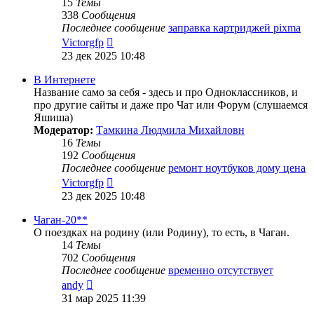
15
Темы
338
Сообщения
Последнее сообщение
заправка картриджей pixma
Перейти
Victorgfp
к
23 дек 2025 10:48
последнему
сообщению
В Интернете
Название само за себя - здесь и про Одноклассников, и
про другие сайты и даже про Чат или Форум (слушаемся
Яшиша)
Модератор:
Тамкина Людмила Михайловн
16
Темы
192
Сообщения
Последнее сообщение
ремонт ноутбуков дому цена
Перейти
Victorgfp
к
23 дек 2025 10:48
последнему
сообщению
Чаган-20**
О поездках на родину (или Родину), то есть, в Чаган.
14
Темы
702
Сообщения
Последнее сообщение
временно отсутствует
Перейти
andy
к
31 мар 2025 11:39
последнему