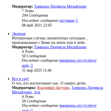
Модератор:
Тамкина Людмила Михайловн
7
Темы
294
Сообщения
Перейти
Последнее сообщение
штурман
к
08 май 2021 22:05
последнему
сообщению
Экипаж
Интересные случаи, внештатные ситуации ,
произошедшие с Вами на земле или в небе.
Модератор:
Тамкина Людмила Михайловн
4
Темы
50
Сообщения
Последнее сообщение
временно отсутствует
Перейти
andy
к
31 мар 2025 11:46
последнему
сообщению
Все в сад!
О тех, кто воспитывает нас. О наших детях.
Модераторы:
Владимир Засухин
,
Тамкина Людмила
Михайловн
,
Ася
4
Темы
28
Сообщения
Последнее сообщение
временно отсутствует
Перейти
andy