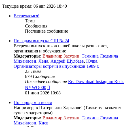
Текущее время: 06 авг 2026 18:40
Встречаемся!
Темы
Сообщения
Последнее сообщение
По годам выпуска СШ № 24
Встречи выпускников нашей школы разных лет,
организация и обсуждение
Модераторы:
Владимир Засухин
,
Тамкина Людмила
Михайловн
,
Лена
,
Андрей Шулбаев
,
Юлка
,
Организаторы встречи выпускников 1989 г.
23
Темы
679
Сообщения
Последнее сообщение
Re: Download Instagram Reels
Перейти
NYWO000
к
01 июн 2026 10:08
последнему
сообщению
По городам и весям
Например, в Питере или Харькове! (Тамкину назначим
супер модератором)
Модераторы:
Владимир Засухин
,
Тамкина Людмила
Михайловн
,
Киев