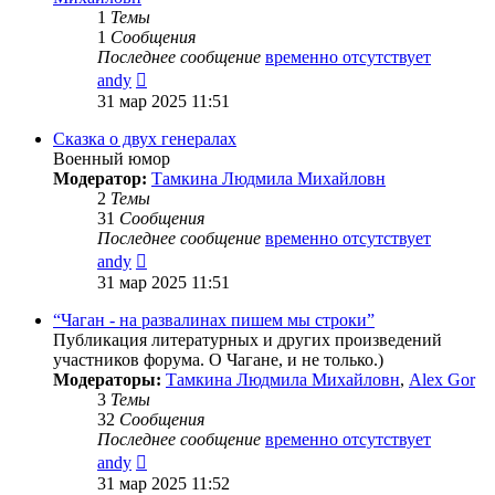
1
Темы
1
Сообщения
Последнее сообщение
временно отсутствует
Перейти
andy
к
31 мар 2025 11:51
последнему
сообщению
Сказка о двух генералах
Военный юмор
Модератор:
Тамкина Людмила Михайловн
2
Темы
31
Сообщения
Последнее сообщение
временно отсутствует
Перейти
andy
к
31 мар 2025 11:51
последнему
сообщению
“Чаган - на развалинах пишем мы строки”
Публикация литературных и других произведений
участников форума. О Чагане, и не только.)
Модераторы:
Тамкина Людмила Михайловн
,
Alex Gor
3
Темы
32
Сообщения
Последнее сообщение
временно отсутствует
Перейти
andy
к
31 мар 2025 11:52