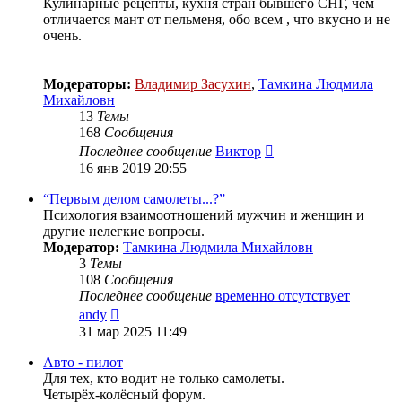
Кулинарные рецепты, кухня стран бывшего СНГ, чем
отличается мант от пельменя, обо всем , что вкусно и не
очень.
Модераторы:
Владимир Засухин
,
Тамкина Людмила
Михайловн
13
Темы
168
Сообщения
Перейти
Последнее сообщение
Виктор
к
16 янв 2019 20:55
последнему
сообщению
“Первым делом самолеты...?”
Психология взаимоотношений мужчин и женщин и
другие нелегкие вопросы.
Модератор:
Тамкина Людмила Михайловн
3
Темы
108
Сообщения
Последнее сообщение
временно отсутствует
Перейти
andy
к
31 мар 2025 11:49
последнему
сообщению
Авто - пилот
Для тех, кто водит не только самолеты.
Четырёх-колёсный форум.