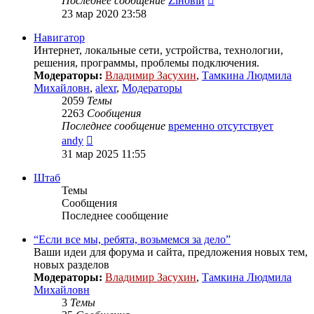
Последнее сообщение
Zіновій
к
23 мар 2020 23:58
последнему
сообщению
Навигатор
Интернет, локальные сети, устройства, технологии,
решения, программы, проблемы подключения.
Модераторы:
Владимир Засухин
,
Тамкина Людмила
Михайловн
,
alexr
,
Модераторы
2059
Темы
2263
Сообщения
Последнее сообщение
временно отсутствует
Перейти
andy
к
31 мар 2025 11:55
последнему
сообщению
Штаб
Темы
Сообщения
Последнее сообщение
“Если все мы, ребята, возьмемся за дело”
Ваши идеи для форума и сайта, предложения новых тем,
новых разделов
Модераторы:
Владимир Засухин
,
Тамкина Людмила
Михайловн
3
Темы