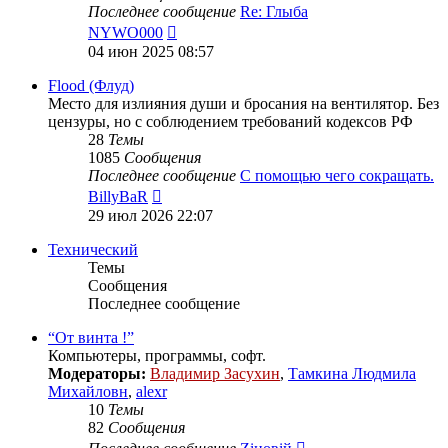
Последнее сообщение
Re: Глыба
Перейти
NYWO000
к
04 июн 2025 08:57
последнему
сообщению
Flood (Флуд)
Место для излияния души и бросания на вентилятор. Без
цензуры, но с соблюдением требований кодексов РФ
28
Темы
1085
Сообщения
Последнее сообщение
С помощью чего сокращать.
Перейти
BillyBaR
к
29 июл 2026 22:07
последнему
сообщению
Технический
Темы
Сообщения
Последнее сообщение
“От винта !”
Компьютеры, программы, софт.
Модераторы:
Владимир Засухин
,
Тамкина Людмила
Михайловн
,
alexr
10
Темы
82
Сообщения
Перейти