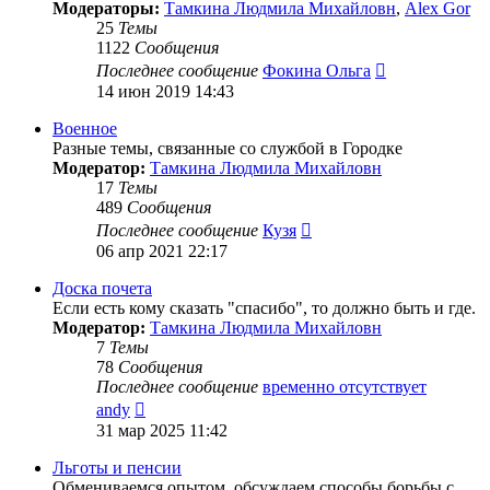
Модераторы:
Тамкина Людмила Михайловн
,
Alex Gor
25
Темы
1122
Сообщения
Перейти
Последнее сообщение
Фокина Ольга
к
14 июн 2019 14:43
последнему
сообщению
Военное
Разные темы, связанные со службой в Городке
Модератор:
Тамкина Людмила Михайловн
17
Темы
489
Сообщения
Перейти
Последнее сообщение
Кузя
к
06 апр 2021 22:17
последнему
сообщению
Доска почета
Если есть кому сказать "спасибо", то должно быть и где.
Модератор:
Тамкина Людмила Михайловн
7
Темы
78
Сообщения
Последнее сообщение
временно отсутствует
Перейти
andy
к
31 мар 2025 11:42
последнему
сообщению
Льготы и пенсии
Обмениваемся опытом, обсуждаем способы борьбы с