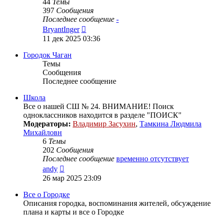
44
Темы
397
Сообщения
Последнее сообщение
-
Перейти
BryantInger
к
11 дек 2025 03:36
последнему
сообщению
Городок Чаган
Темы
Сообщения
Последнее сообщение
Школа
Все о нашей СШ № 24. ВНИМАНИЕ! Поиск
одноклассников находится в разделе "ПОИСК"
Модераторы:
Владимир Засухин
,
Тамкина Людмила
Михайловн
6
Темы
202
Сообщения
Последнее сообщение
временно отсутствует
Перейти
andy
к
26 мар 2025 23:09
последнему
сообщению
Все о Городке
Описания городка, воспоминания жителей, обсуждение
плана и карты и все о Городке