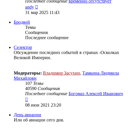
Последнее сообщение
временно отсутствует
Перейти
andy
к
31 мар 2025 11:43
последнему
сообщению
Бродвей
Темы
Сообщения
Последнее сообщение
Селектор
Обсуждение последних событий в странах -Осколках
Великой Империи.
Модераторы:
Владимир Засухин
,
Тамкина Людмила
Михайловн
107
Темы
40590
Сообщения
Последнее сообщение
Богомаз Алексей Иванович
Перейти
к
08 июн 2021 23:20
последнему
сообщению
День авиации
Или об авиации сего дня.