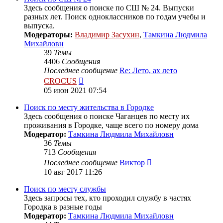
Здесь сообщения о поиске по СШ № 24. Выпуски
разных лет. Поиск одноклассников по годам учебы и
выпуска.
Модераторы:
Владимир Засухин
,
Тамкина Людмила
Михайловн
39
Темы
4406
Сообщения
Последнее сообщение
Re: Лето, ах лето
Перейти
CROCUS
к
05 июн 2021 07:54
последнему
сообщению
Поиск по месту жительства в Городке
Здесь сообщения о поиске Чаганцев по месту их
проживания в Городке, чаще всего по номеру дома
Модератор:
Тамкина Людмила Михайловн
36
Темы
713
Сообщения
Перейти
Последнее сообщение
Виктор
к
10 авг 2017 11:26
последнему
сообщению
Поиск по месту службы
Здесь запросы тех, кто проходил службу в частях
Городка в разные годы
Модератор:
Тамкина Людмила Михайловн