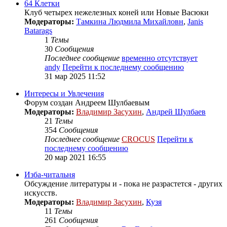
64 Клетки
Клуб четырех нежелезных коней или Новые Васюки
Модераторы:
Тамкина Людмила Михайловн
,
Janis
Batarags
1
Темы
30
Сообщения
Последнее сообщение
временно отсутствует
andy
Перейти к последнему сообщению
31 мар 2025 11:52
Интересы и Увлечения
Форум создан Андреем Шулбаевым
Модераторы:
Владимир Засухин
,
Андрей Шулбаев
21
Темы
354
Сообщения
Последнее сообщение
CROCUS
Перейти к
последнему сообщению
20 мар 2021 16:55
Изба-читальня
Обсуждение литературы и - пока не разрастется - других
искусств.
Модераторы:
Владимир Засухин
,
Кузя
11
Темы
261
Сообщения