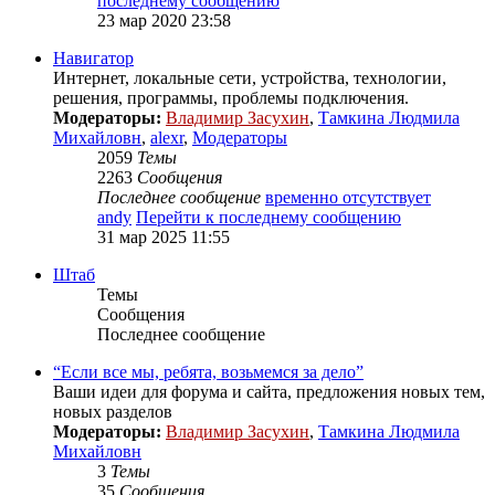
последнему сообщению
23 мар 2020 23:58
Навигатор
Интернет, локальные сети, устройства, технологии,
решения, программы, проблемы подключения.
Модераторы:
Владимир Засухин
,
Тамкина Людмила
Михайловн
,
alexr
,
Модераторы
2059
Темы
2263
Сообщения
Последнее сообщение
временно отсутствует
andy
Перейти к последнему сообщению
31 мар 2025 11:55
Штаб
Темы
Сообщения
Последнее сообщение
“Если все мы, ребята, возьмемся за дело”
Ваши идеи для форума и сайта, предложения новых тем,
новых разделов
Модераторы:
Владимир Засухин
,
Тамкина Людмила
Михайловн
3
Темы
35
Сообщения