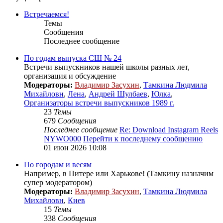
Встречаемся!
Темы
Сообщения
Последнее сообщение
По годам выпуска СШ № 24
Встречи выпускников нашей школы разных лет,
организация и обсуждение
Модераторы:
Владимир Засухин
,
Тамкина Людмила
Михайловн
,
Лена
,
Андрей Шулбаев
,
Юлка
,
Организаторы встречи выпускников 1989 г.
23
Темы
679
Сообщения
Последнее сообщение
Re: Download Instagram Reels
NYWO000
Перейти к последнему сообщению
01 июн 2026 10:08
По городам и весям
Например, в Питере или Харькове! (Тамкину назначим
супер модератором)
Модераторы:
Владимир Засухин
,
Тамкина Людмила
Михайловн
,
Киев
15
Темы
338
Сообщения