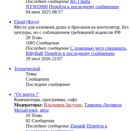
Последнее сообщение
Re: Глыба
NYWO000
Перейти к последнему сообщению
04 июн 2025 08:57
Flood (Флуд)
Место для излияния души и бросания на вентилятор. Без
цензуры, но с соблюдением требований кодексов РФ
28
Темы
1085
Сообщения
Последнее сообщение
С помощью чего сокращать.
BillyBaR
Перейти к последнему сообщению
29 июл 2026 22:07
Технический
Темы
Сообщения
Последнее сообщение
“От винта !”
Компьютеры, программы, софт.
Модераторы:
Владимир Засухин
,
Тамкина Людмила
Михайловн
,
alexr
10
Темы
82
Сообщения
Последнее сообщение
Zіновій
Перейти к