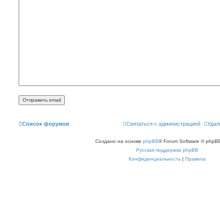
Список форумов
Связаться с администрацией
Удал
Создано на основе
phpBB
® Forum Software © phpBB
Русская поддержка phpBB
Конфиденциальность
|
Правила