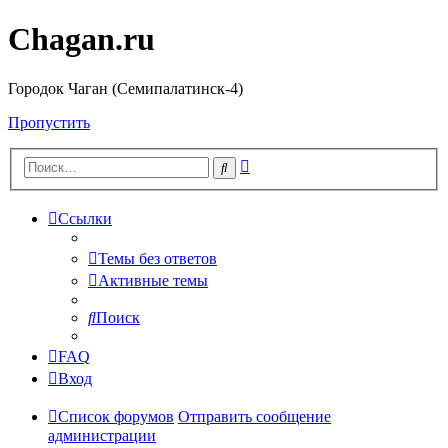
Chagan.ru
Городок Чаган (Семипалатинск-4)
Пропустить
Расширенный
Поиск
поиск
Ссылки
Темы без ответов
Активные темы
Поиск
FAQ
Вход
Список форумов
Отправить сообщение
администрации