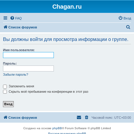
Chagan.ru
FAQ
Вход
П
Список форумов
о
Вы должны войти для просмотра информации о группе.
и
с
Имя пользователя:
к
Пароль:
Забыли пароль?
Запомнить меня
Скрыть моё пребывание на конференции в этот раз
Список форумов
Часовой пояс:
UTC+03:00
Создано на основе
phpBB
® Forum Software © phpBB Limited
Русская поддержка phpBB