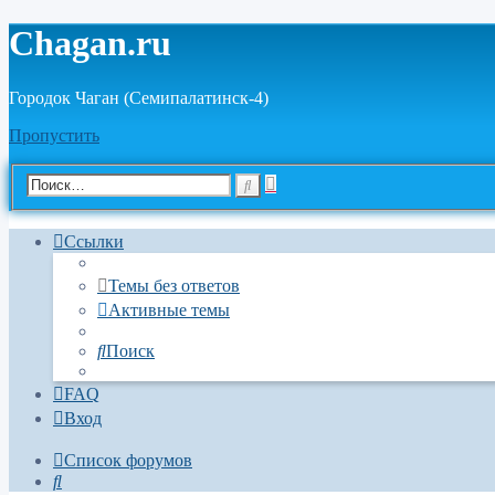
Chagan.ru
Городок Чаган (Семипалатинск-4)
Пропустить
Расширенный
Поиск
поиск
Ссылки
Темы без ответов
Активные темы
Поиск
FAQ
Вход
Список форумов
Поиск