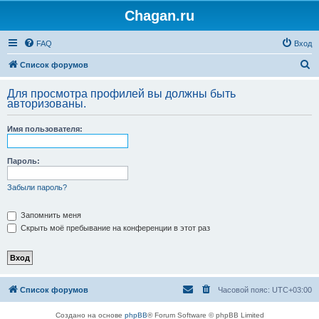
Chagan.ru
FAQ
Вход
П
Список форумов
о
Для просмотра профилей вы должны быть
и
авторизованы.
с
Имя пользователя:
к
Пароль:
Забыли пароль?
Запомнить меня
Скрыть моё пребывание на конференции в этот раз
Список форумов
Часовой пояс:
UTC+03:00
Создано на основе
phpBB
® Forum Software © phpBB Limited