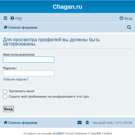
Chagan.ru
FAQ
Вход
П
Список форумов
о
Для просмотра профилей вы должны быть
и
авторизованы.
с
Имя пользователя:
к
Пароль:
Забыли пароль?
Запомнить меня
Скрыть моё пребывание на конференции в этот раз
Список форумов
Часовой пояс:
UTC+03:00
Создано на основе
phpBB
® Forum Software © phpBB Limited