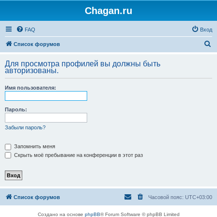
Chagan.ru
FAQ
Вход
П
Список форумов
о
Для просмотра профилей вы должны быть
и
авторизованы.
с
Имя пользователя:
к
Пароль:
Забыли пароль?
Запомнить меня
Скрыть моё пребывание на конференции в этот раз
Список форумов
Часовой пояс:
UTC+03:00
Создано на основе
phpBB
® Forum Software © phpBB Limited