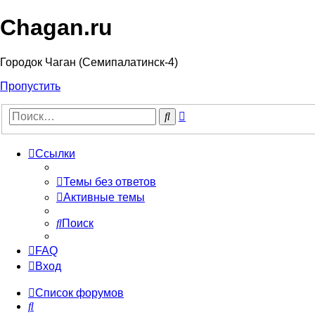
Chagan.ru
Городок Чаган (Семипалатинск-4)
Пропустить
Расширенный
Поиск
поиск
Ссылки
Темы без ответов
Активные темы
Поиск
FAQ
Вход
Список форумов
Поиск