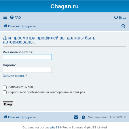
Chagan.ru
FAQ
Вход
П
Список форумов
о
Для просмотра профилей вы должны быть
и
авторизованы.
с
Имя пользователя:
к
Пароль:
Забыли пароль?
Запомнить меня
Скрыть моё пребывание на конференции в этот раз
Список форумов
Часовой пояс:
UTC+03:00
Создано на основе
phpBB
® Forum Software © phpBB Limited