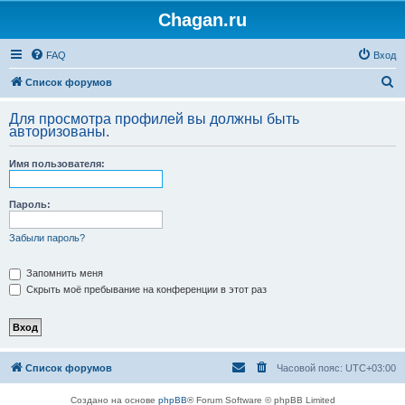
Chagan.ru
FAQ
Вход
П
Список форумов
о
Для просмотра профилей вы должны быть
и
авторизованы.
с
Имя пользователя:
к
Пароль:
Забыли пароль?
Запомнить меня
Скрыть моё пребывание на конференции в этот раз
Список форумов
Часовой пояс:
UTC+03:00
Создано на основе
phpBB
® Forum Software © phpBB Limited