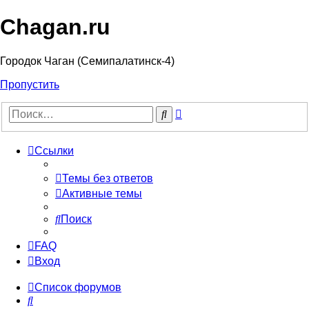
Chagan.ru
Городок Чаган (Семипалатинск-4)
Пропустить
Расширенный
Поиск
поиск
Ссылки
Темы без ответов
Активные темы
Поиск
FAQ
Вход
Список форумов
Поиск