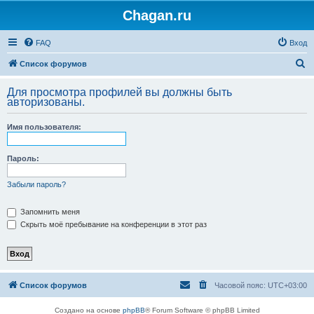
Chagan.ru
FAQ
Вход
П
Список форумов
о
Для просмотра профилей вы должны быть
и
авторизованы.
с
Имя пользователя:
к
Пароль:
Забыли пароль?
Запомнить меня
Скрыть моё пребывание на конференции в этот раз
Список форумов
Часовой пояс:
UTC+03:00
Создано на основе
phpBB
® Forum Software © phpBB Limited